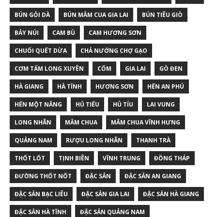
BÚN GỎI DÀ
BÚN MẮM CUA GIA LAI
BÚN TIÊU GIÒ
BẢY NÚI
CAM BÙ
CAM HƯƠNG SƠN
CHUỐI QUẾT DỪA
CHẢ NƯỚNG CHỢ GẠO
CƠM TẤM LONG XUYÊN
CỐM
GIA LAI
GÒ ĐEN
HÀ GIANG
HÀ TĨNH
HƯƠNG SƠN
HẾN AN PHÚ
HẾN MỘT NẮNG
HỦ TIẾU
HỦ TÍU
LAI VUNG
LONG NHÃN
MẮM CHUA
MẮM CHUA VĨNH HƯNG
QUẢNG NAM
RƯỢU LONG NHÃN
THANH TRÀ
THỐT LỐT
TỊNH BIÊN
VĨNH TRUNG
ĐỒNG THÁP
ĐƯỜNG THỐT NỐT
ĐẶC SẢN
ĐẶC SẢN AN GIANG
ĐẶC SẢN BẠC LIÊU
ĐẶC SẢN GIA LAI
ĐẶC SẢN HÀ GIANG
ĐẶC SẢN HÀ TĨNH
ĐẶC SẢN QUẢNG NAM