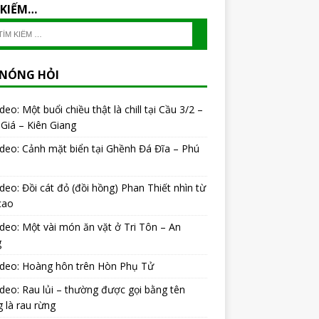
 KIẾM…
 NÓNG HỎI
ideo: Một buổi chiều thật là chill tại Cầu 3/2 –
Giá – Kiên Giang
ideo: Cảnh mặt biển tại Ghềnh Đá Đĩa – Phú
ideo: Đồi cát đỏ (đồi hồng) Phan Thiết nhìn từ
cao
ideo: Một vài món ăn vặt ở Tri Tôn – An
g
ideo: Hoàng hôn trên Hòn Phụ Tử
ideo: Rau lủi – thường được gọi bằng tên
 là rau rừng