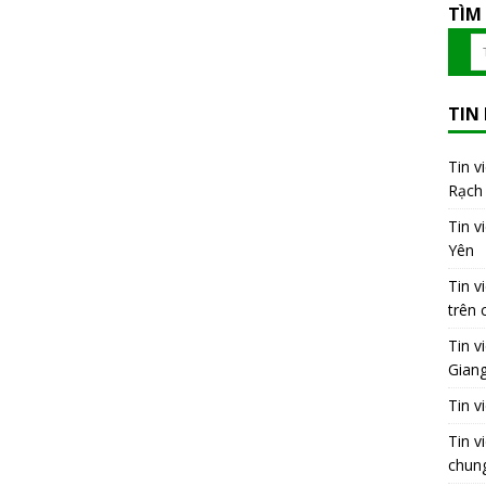
TÌM
TIN
Tin v
Rạch 
Tin v
Yên
Tin v
trên 
Tin v
Gian
Tin v
Tin v
chung