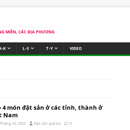
NG MIỀN, CÁC ĐỊA PHƯƠNG
H-K
L-S
T-Y
VIDEO
 4 món đặt sản ở các tỉnh, thành ở
ệt Nam
 Tháng 10, 2020
Đặc sản quê tui
0