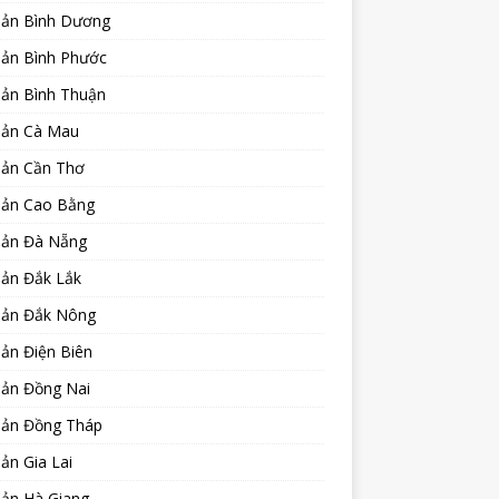
sản Bình Dương
sản Bình Phước
sản Bình Thuận
sản Cà Mau
sản Cần Thơ
sản Cao Bằng
sản Đà Nẵng
sản Đắk Lắk
sản Đắk Nông
ản Điện Biên
sản Đồng Nai
sản Đồng Tháp
ản Gia Lai
sản Hà Giang