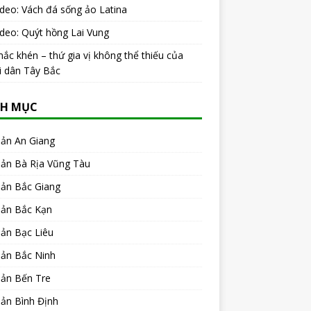
ideo: Vách đá sống ảo Latina
ideo: Quýt hồng Lai Vung
ắc khén – thứ gia vị không thể thiếu của
i dân Tây Bắc
H MỤC
sản An Giang
sản Bà Rịa Vũng Tàu
sản Bắc Giang
sản Bắc Kạn
ản Bạc Liêu
sản Bắc Ninh
sản Bến Tre
ản Bình Định