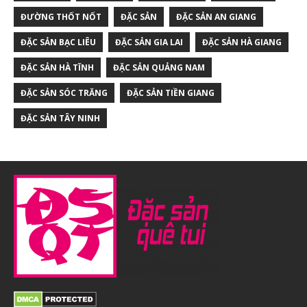
ĐƯỜNG THỐT NỐT
ĐẶC SẢN
ĐẶC SẢN AN GIANG
ĐẶC SẢN BẠC LIÊU
ĐẶC SẢN GIA LAI
ĐẶC SẢN HÀ GIANG
ĐẶC SẢN HÀ TĨNH
ĐẶC SẢN QUẢNG NAM
ĐẶC SẢN SÓC TRĂNG
ĐẶC SẢN TIỀN GIANG
ĐẶC SẢN TÂY NINH