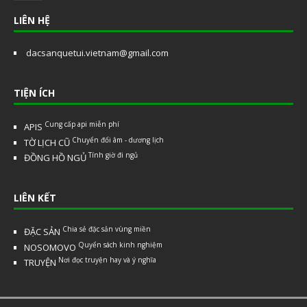
LIÊN HỆ
dacsanquetui.vietnam@gmail.com
TIỆN ÍCH
Cung cấp api miễn phí
APIS
Chuyển đổi âm - dương lịch
TỜ LỊCH CŨ
Tính giờ đi ngủ
ĐỒNG HỒ NGỦ
LIÊN KẾT
Chia sẻ đặc sản vùng miền
ĐẶC SẢN
Quyển sách kinh nghiệm
NOSOMOVO
Nơi đọc truyện hay và ý nghĩa
TRUYỆN