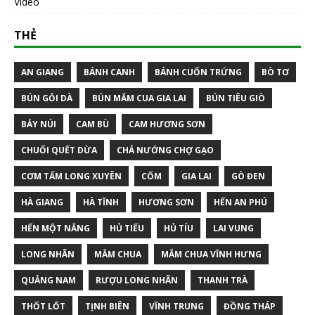
Video
THẺ
AN GIANG
BÁNH CANH
BÁNH CUỐN TRỨNG
BÒ TƠ
BÚN GỎI DÀ
BÚN MẮM CUA GIA LAI
BÚN TIÊU GIÒ
BẢY NÚI
CAM BÙ
CAM HƯƠNG SƠN
CHUỐI QUẾT DỪA
CHẢ NƯỚNG CHỢ GẠO
CƠM TẤM LONG XUYÊN
CỐM
GIA LAI
GÒ ĐEN
HÀ GIANG
HÀ TĨNH
HƯƠNG SƠN
HẾN AN PHÚ
HẾN MỘT NẮNG
HỦ TIẾU
HỦ TÍU
LAI VUNG
LONG NHÃN
MẮM CHUA
MẮM CHUA VĨNH HƯNG
QUẢNG NAM
RƯỢU LONG NHÃN
THANH TRÀ
THỐT LỐT
TỊNH BIÊN
VĨNH TRUNG
ĐỒNG THÁP