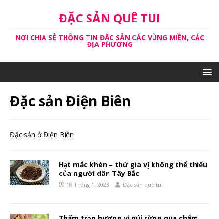
ĐẶC SẢN QUÊ TUI
NƠI CHIA SẺ THÔNG TIN ĐẶC SẢN CÁC VÙNG MIỀN, CÁC
ĐỊA PHƯƠNG
Đặc sản Điện Biên
Đặc sản ở Điện Biên
Hạt mắc khén – thứ gia vị không thể thiếu
của người dân Tây Bắc
18 Tháng 1, 2023
Đặc sản quê tui
Thấm trọn hương vị núi rừng qua chẩm