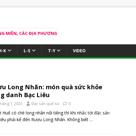
NG MIỀN, CÁC ĐỊA PHƯƠNG
H-K
L-S
T-Y
VIDEO
u Long Nhãn: món quà sức khỏe
g danh Bạc Liêu
Tháng 1, 2023
Đặc sản quê tui
0
 Huế có chè long nhãn nổi tiếng thì khi nhắc tới đặc sản
iêu phải kể đến Rượu Long Nhãn. Không biết
…