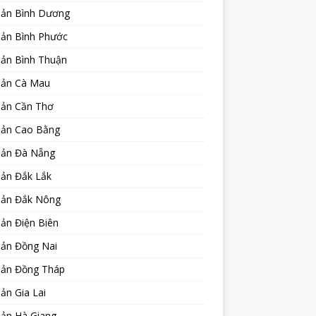
sản Bình Dương
sản Bình Phước
sản Bình Thuận
sản Cà Mau
sản Cần Thơ
sản Cao Bằng
sản Đà Nẵng
sản Đắk Lắk
sản Đắk Nông
ản Điện Biên
sản Đồng Nai
sản Đồng Tháp
ản Gia Lai
sản Hà Giang