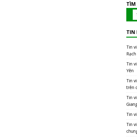
TÌM
TIN
Tin v
Rạch 
Tin v
Yên
Tin v
trên 
Tin v
Gian
Tin v
Tin v
chung