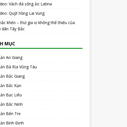
ideo: Vách đá sống ảo Latina
ideo: Quýt hồng Lai Vung
ắc khén – thứ gia vị không thể thiếu của
i dân Tây Bắc
H MỤC
sản An Giang
sản Bà Rịa Vũng Tàu
sản Bắc Giang
sản Bắc Kạn
ản Bạc Liêu
sản Bắc Ninh
sản Bến Tre
ản Bình Định