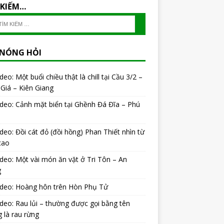
 KIẾM…
 NÓNG HỎI
ideo: Một buổi chiều thật là chill tại Cầu 3/2 –
Giá – Kiên Giang
ideo: Cảnh mặt biển tại Ghềnh Đá Đĩa – Phú
ideo: Đồi cát đỏ (đồi hồng) Phan Thiết nhìn từ
cao
ideo: Một vài món ăn vặt ở Tri Tôn – An
g
ideo: Hoàng hôn trên Hòn Phụ Tử
ideo: Rau lủi – thường được gọi bằng tên
 là rau rừng