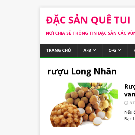
ĐẶC SẢN QUÊ TUI
NƠI CHIA SẺ THÔNG TIN ĐẶC SẢN CÁC VÙ
TRANG CHỦ
A-B
C-G
rượu Long Nhãn
Rượ
van
8 
Nếu ở
Bạc L