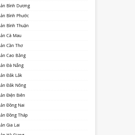
sản Bình Dương
sản Bình Phước
sản Bình Thuận
sản Cà Mau
sản Cần Thơ
sản Cao Bằng
sản Đà Nẵng
sản Đắk Lắk
sản Đắk Nông
ản Điện Biên
sản Đồng Nai
sản Đồng Tháp
ản Gia Lai
sản Hà Giang