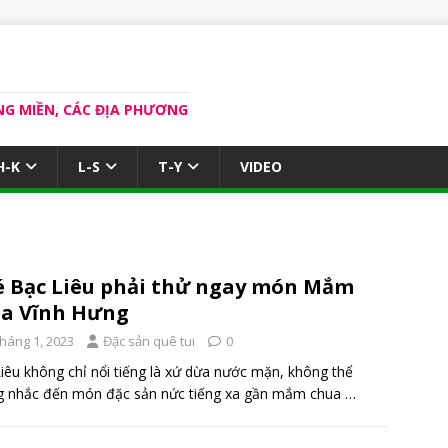
NG MIỀN, CÁC ĐỊA PHƯƠNG
H-K
L-S
T-Y
VIDEO
 Bạc Liêu phải thử ngay món Mắm
a Vĩnh Hưng
Tháng 1, 2023
Đặc sản quê tui
0
iêu không chỉ nổi tiếng là xứ dừa nước mặn, không thể
g nhắc đến món đặc sản nức tiếng xa gần mắm chua
…