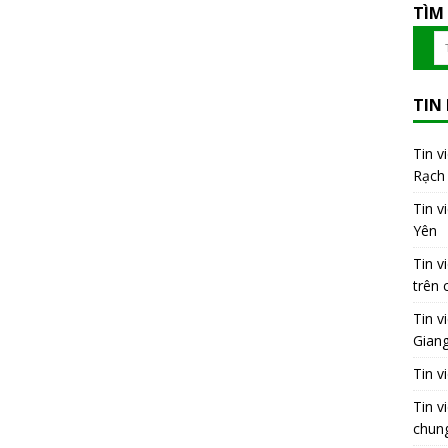
TÌM
TIN
Tin v
Rạch 
Tin v
Yên
Tin v
trên 
Tin v
Gian
Tin v
Tin v
chung