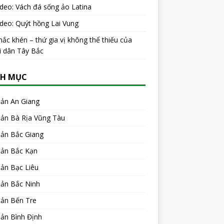
ideo: Vách đá sống ảo Latina
ideo: Quýt hồng Lai Vung
ắc khén – thứ gia vị không thể thiếu của
i dân Tây Bắc
H MỤC
sản An Giang
sản Bà Rịa Vũng Tàu
sản Bắc Giang
sản Bắc Kạn
ản Bạc Liêu
sản Bắc Ninh
sản Bến Tre
ản Bình Định