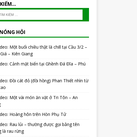
 KIẾM…
 NÓNG HỎI
ideo: Một buổi chiều thật là chill tại Cầu 3/2 –
Giá – Kiên Giang
ideo: Cảnh mặt biển tại Ghềnh Đá Đĩa – Phú
ideo: Đồi cát đỏ (đồi hồng) Phan Thiết nhìn từ
cao
ideo: Một vài món ăn vặt ở Tri Tôn – An
g
ideo: Hoàng hôn trên Hòn Phụ Tử
ideo: Rau lủi – thường được gọi bằng tên
 là rau rừng