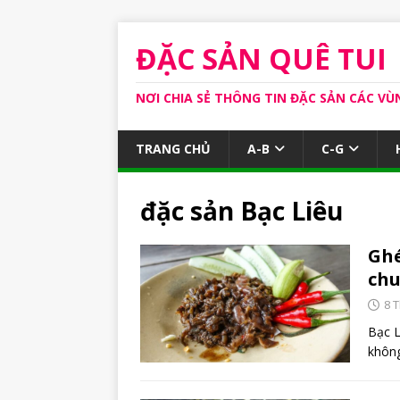
ĐẶC SẢN QUÊ TUI
NƠI CHIA SẺ THÔNG TIN ĐẶC SẢN CÁC VÙ
TRANG CHỦ
A-B
C-G
đặc sản Bạc Liêu
Ghé
chu
8 
Bạc L
khôn