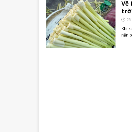
Về 
trờ
25
Khi x
năn b