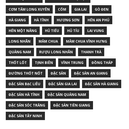
CƠM TẤM LONG XUYÊN
CỐM
GIA LAI
GÒ ĐEN
HÀ GIANG
HÀ TĨNH
HƯƠNG SƠN
HẾN AN PHÚ
HẾN MỘT NẮNG
HỦ TIẾU
HỦ TÍU
LAI VUNG
LONG NHÃN
MẮM CHUA
MẮM CHUA VĨNH HƯNG
QUẢNG NAM
RƯỢU LONG NHÃN
THANH TRÀ
THỐT LỐT
TỊNH BIÊN
VĨNH TRUNG
ĐỒNG THÁP
ĐƯỜNG THỐT NỐT
ĐẶC SẢN
ĐẶC SẢN AN GIANG
ĐẶC SẢN BẠC LIÊU
ĐẶC SẢN GIA LAI
ĐẶC SẢN HÀ GIANG
ĐẶC SẢN HÀ TĨNH
ĐẶC SẢN QUẢNG NAM
ĐẶC SẢN SÓC TRĂNG
ĐẶC SẢN TIỀN GIANG
ĐẶC SẢN TÂY NINH