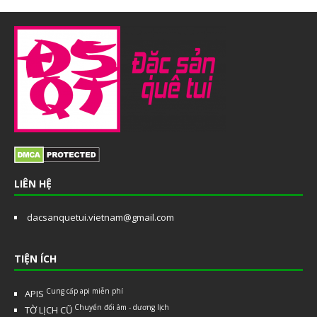
LIÊN HỆ
dacsanquetui.vietnam@gmail.com
TIỆN ÍCH
Cung cấp api miễn phí
APIS
Chuyển đổi âm - dương lịch
TỜ LỊCH CŨ