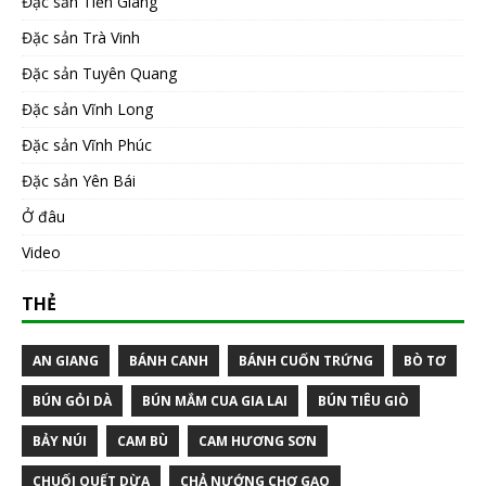
Đặc sản Tiền Giang
Đặc sản Trà Vinh
Đặc sản Tuyên Quang
Đặc sản Vĩnh Long
Đặc sản Vĩnh Phúc
Đặc sản Yên Bái
Ở đâu
Video
THẺ
AN GIANG
BÁNH CANH
BÁNH CUỐN TRỨNG
BÒ TƠ
BÚN GỎI DÀ
BÚN MẮM CUA GIA LAI
BÚN TIÊU GIÒ
BẢY NÚI
CAM BÙ
CAM HƯƠNG SƠN
CHUỐI QUẾT DỪA
CHẢ NƯỚNG CHỢ GẠO