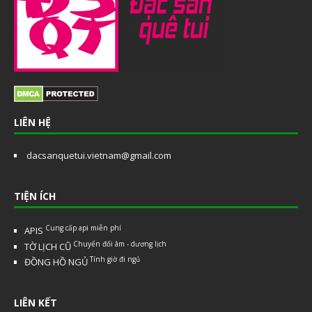
LIÊN HỆ
dacsanquetui.vietnam@gmail.com
TIỆN ÍCH
Cung cấp api miễn phí
APIS
Chuyển đổi âm - dương lịch
TỜ LỊCH CŨ
Tính giờ đi ngủ
ĐỒNG HỒ NGỦ
LIÊN KẾT