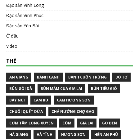
Đặc sản Vĩnh Long
Đặc sản Vĩnh Phúc
Đặc sản Yên Bái
Ở đâu
Video
THẺ
AN GIANG
BÁNH CANH
BÁNH CUỐN TRỨNG
BÒ TƠ
BÚN GỎI DÀ
BÚN MẮM CUA GIA LAI
BÚN TIÊU GIÒ
BẢY NÚI
CAM BÙ
CAM HƯƠNG SƠN
CHUỐI QUẾT DỪA
CHẢ NƯỚNG CHỢ GẠO
CƠM TẤM LONG XUYÊN
CỐM
GIA LAI
GÒ ĐEN
HÀ GIANG
HÀ TĨNH
HƯƠNG SƠN
HẾN AN PHÚ