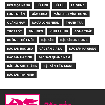
HẾN MỘT NẮNG
HỦ TIẾU
HỦ TÍU
LAI VUNG
LONG NHÃN
MẮM CHUA
MẮM CHUA VĨNH HƯNG
QUẢNG NAM
RƯỢU LONG NHÃN
THANH TRÀ
THỐT LỐT
TỊNH BIÊN
VĨNH TRUNG
ĐỒNG THÁP
ĐƯỜNG THỐT NỐT
ĐẶC SẢN
ĐẶC SẢN AN GIANG
ĐẶC SẢN BẠC LIÊU
ĐẶC SẢN GIA LAI
ĐẶC SẢN HÀ GIANG
ĐẶC SẢN HÀ TĨNH
ĐẶC SẢN QUẢNG NAM
ĐẶC SẢN SÓC TRĂNG
ĐẶC SẢN TIỀN GIANG
ĐẶC SẢN TÂY NINH