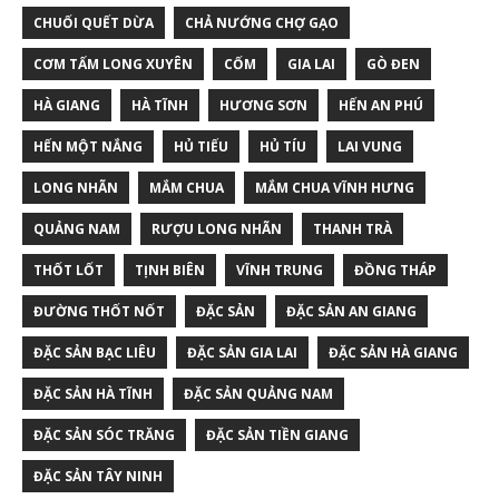
CHUỐI QUẾT DỪA
CHẢ NƯỚNG CHỢ GẠO
CƠM TẤM LONG XUYÊN
CỐM
GIA LAI
GÒ ĐEN
HÀ GIANG
HÀ TĨNH
HƯƠNG SƠN
HẾN AN PHÚ
HẾN MỘT NẮNG
HỦ TIẾU
HỦ TÍU
LAI VUNG
LONG NHÃN
MẮM CHUA
MẮM CHUA VĨNH HƯNG
QUẢNG NAM
RƯỢU LONG NHÃN
THANH TRÀ
THỐT LỐT
TỊNH BIÊN
VĨNH TRUNG
ĐỒNG THÁP
ĐƯỜNG THỐT NỐT
ĐẶC SẢN
ĐẶC SẢN AN GIANG
ĐẶC SẢN BẠC LIÊU
ĐẶC SẢN GIA LAI
ĐẶC SẢN HÀ GIANG
ĐẶC SẢN HÀ TĨNH
ĐẶC SẢN QUẢNG NAM
ĐẶC SẢN SÓC TRĂNG
ĐẶC SẢN TIỀN GIANG
ĐẶC SẢN TÂY NINH