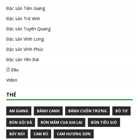
Đặc sản Tiền Giang
Đặc sản Trà Vinh
Đặc sản Tuyên Quang
Đặc sản Vĩnh Long
Đặc sản Vĩnh Phúc
Đặc sản Yên Bái
Ở đâu
Video
THẺ
AN GIANG
BÁNH CANH
BÁNH CUỐN TRỨNG
BÒ TƠ
BÚN GỎI DÀ
BÚN MẮM CUA GIA LAI
BÚN TIÊU GIÒ
BẢY NÚI
CAM BÙ
CAM HƯƠNG SƠN