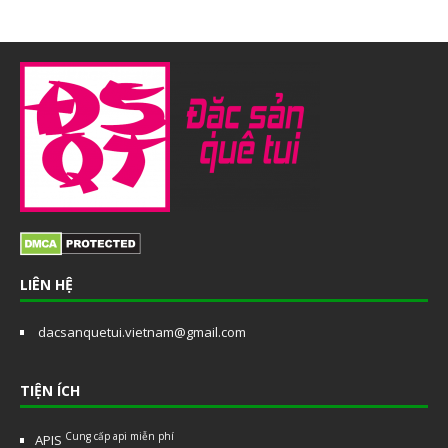
LIÊN HỆ
dacsanquetui.vietnam@gmail.com
TIỆN ÍCH
Cung cấp api miễn phí
APIS