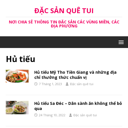
ĐẶC SẢN QUÊ TUI
NƠI CHIA SẺ THÔNG TIN ĐẶC SẢN CÁC VÙNG MIỀN, CÁC
ĐỊA PHƯƠNG
Hủ tiếu
Hủ tiếu Mỹ Tho Tiền Giang và những địa
chỉ thưởng thức chuẩn vị
7 Tháng 1, 2023
Đặc sản quê tui
Hủ tiếu Sa Đéc – Dân sành ăn không thể bỏ
qua
24 Tháng 10, 2022
Đặc sản quê tui