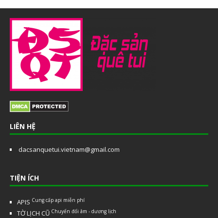
LIÊN HỆ
dacsanquetui.vietnam@gmail.com
TIỆN ÍCH
Cung cấp api miễn phí
APIS
Chuyển đổi âm - dương lịch
TỜ LỊCH CŨ