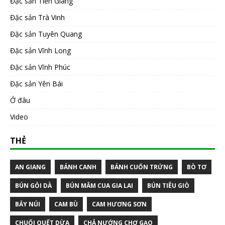
Đặc sản Tiền Giang
Đặc sản Trà Vinh
Đặc sản Tuyên Quang
Đặc sản Vĩnh Long
Đặc sản Vĩnh Phúc
Đặc sản Yên Bái
Ở đâu
Video
THẺ
AN GIANG
BÁNH CANH
BÁNH CUỐN TRỨNG
BÒ TƠ
BÚN GỎI DÀ
BÚN MẮM CUA GIA LAI
BÚN TIÊU GIÒ
BẢY NÚI
CAM BÙ
CAM HƯƠNG SƠN
CHUỐI QUẾT DỪA
CHẢ NƯỚNG CHỢ GẠO