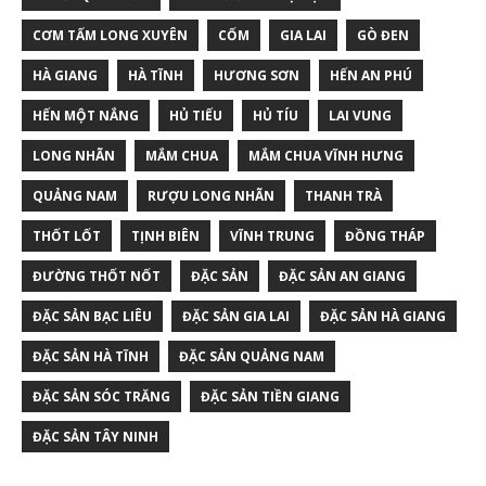
CƠM TẤM LONG XUYÊN
CỐM
GIA LAI
GÒ ĐEN
HÀ GIANG
HÀ TĨNH
HƯƠNG SƠN
HẾN AN PHÚ
HẾN MỘT NẮNG
HỦ TIẾU
HỦ TÍU
LAI VUNG
LONG NHÃN
MẮM CHUA
MẮM CHUA VĨNH HƯNG
QUẢNG NAM
RƯỢU LONG NHÃN
THANH TRÀ
THỐT LỐT
TỊNH BIÊN
VĨNH TRUNG
ĐỒNG THÁP
ĐƯỜNG THỐT NỐT
ĐẶC SẢN
ĐẶC SẢN AN GIANG
ĐẶC SẢN BẠC LIÊU
ĐẶC SẢN GIA LAI
ĐẶC SẢN HÀ GIANG
ĐẶC SẢN HÀ TĨNH
ĐẶC SẢN QUẢNG NAM
ĐẶC SẢN SÓC TRĂNG
ĐẶC SẢN TIỀN GIANG
ĐẶC SẢN TÂY NINH