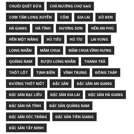
CHUỐI QUẾT DỪA
CHẢ NƯỚNG CHỢ GẠO
CƠM TẤM LONG XUYÊN
CỐM
GIA LAI
GÒ ĐEN
HÀ GIANG
HÀ TĨNH
HƯƠNG SƠN
HẾN AN PHÚ
HẾN MỘT NẮNG
HỦ TIẾU
HỦ TÍU
LAI VUNG
LONG NHÃN
MẮM CHUA
MẮM CHUA VĨNH HƯNG
QUẢNG NAM
RƯỢU LONG NHÃN
THANH TRÀ
THỐT LỐT
TỊNH BIÊN
VĨNH TRUNG
ĐỒNG THÁP
ĐƯỜNG THỐT NỐT
ĐẶC SẢN
ĐẶC SẢN AN GIANG
ĐẶC SẢN BẠC LIÊU
ĐẶC SẢN GIA LAI
ĐẶC SẢN HÀ GIANG
ĐẶC SẢN HÀ TĨNH
ĐẶC SẢN QUẢNG NAM
ĐẶC SẢN SÓC TRĂNG
ĐẶC SẢN TIỀN GIANG
ĐẶC SẢN TÂY NINH