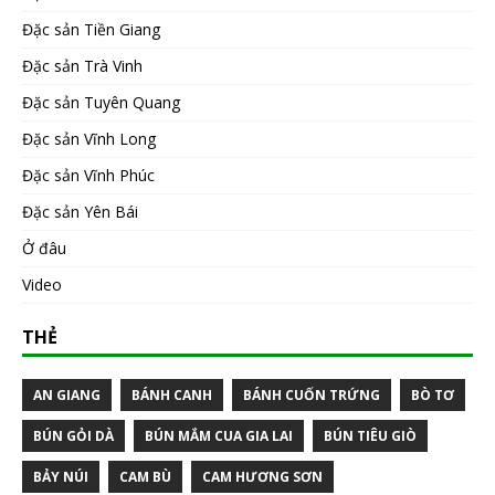
Đặc sản Tiền Giang
Đặc sản Trà Vinh
Đặc sản Tuyên Quang
Đặc sản Vĩnh Long
Đặc sản Vĩnh Phúc
Đặc sản Yên Bái
Ở đâu
Video
THẺ
AN GIANG
BÁNH CANH
BÁNH CUỐN TRỨNG
BÒ TƠ
BÚN GỎI DÀ
BÚN MẮM CUA GIA LAI
BÚN TIÊU GIÒ
BẢY NÚI
CAM BÙ
CAM HƯƠNG SƠN