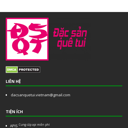
LIÊN HỆ
dacsanquetui.vietnam@gmail.com
TIỆN ÍCH
Cung cấp api miễn phí
APIS