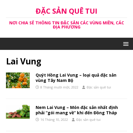
ĐẶC SẢN QUÊ TUI
NƠI CHIA SẺ THÔNG TIN ĐẶC SẢN CÁC VÙNG MIỀN, CÁC
ĐỊA PHƯƠNG
Lai Vung
Quýt Hồng Lai Vung – loại quả đặc sản
vùng Tây Nam Bộ
8 Tháng mười một, 2022
Đặc sản quê tui
Nem Lai Vung – Món đặc sản nhất định
phải “gói mang về” khi đến Đồng Tháp
16 Tháng 10, 2022
Đặc sản quê tui