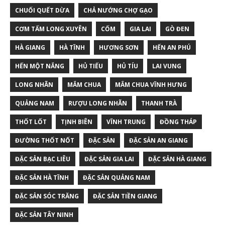
CHUỐI QUẾT DỪA
CHẢ NƯỚNG CHỢ GẠO
CƠM TẤM LONG XUYÊN
CỐM
GIA LAI
GÒ ĐEN
HÀ GIANG
HÀ TĨNH
HƯƠNG SƠN
HẾN AN PHÚ
HẾN MỘT NẮNG
HỦ TIẾU
HỦ TÍU
LAI VUNG
LONG NHÃN
MẮM CHUA
MẮM CHUA VĨNH HƯNG
QUẢNG NAM
RƯỢU LONG NHÃN
THANH TRÀ
THỐT LỐT
TỊNH BIÊN
VĨNH TRUNG
ĐỒNG THÁP
ĐƯỜNG THỐT NỐT
ĐẶC SẢN
ĐẶC SẢN AN GIANG
ĐẶC SẢN BẠC LIÊU
ĐẶC SẢN GIA LAI
ĐẶC SẢN HÀ GIANG
ĐẶC SẢN HÀ TĨNH
ĐẶC SẢN QUẢNG NAM
ĐẶC SẢN SÓC TRĂNG
ĐẶC SẢN TIỀN GIANG
ĐẶC SẢN TÂY NINH