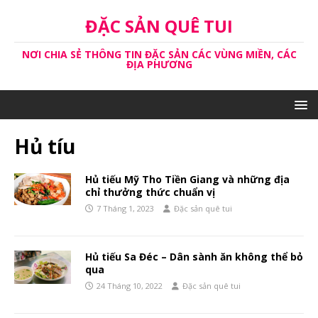
ĐẶC SẢN QUÊ TUI
NƠI CHIA SẺ THÔNG TIN ĐẶC SẢN CÁC VÙNG MIỀN, CÁC
ĐỊA PHƯƠNG
Hủ tíu
Hủ tiếu Mỹ Tho Tiền Giang và những địa
chỉ thưởng thức chuẩn vị
7 Tháng 1, 2023
Đặc sản quê tui
Hủ tiếu Sa Đéc – Dân sành ăn không thể bỏ
qua
24 Tháng 10, 2022
Đặc sản quê tui