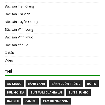
Đặc sản Tiền Giang
Đặc sản Trà Vinh
Đặc sản Tuyên Quang
Đặc sản Vĩnh Long
Đặc sản Vĩnh Phúc
Đặc sản Yên Bái
Ở đâu
Video
THẺ
AN GIANG
BÁNH CANH
BÁNH CUỐN TRỨNG
BÒ TƠ
BÚN GỎI DÀ
BÚN MẮM CUA GIA LAI
BÚN TIÊU GIÒ
BẢY NÚI
CAM BÙ
CAM HƯƠNG SƠN