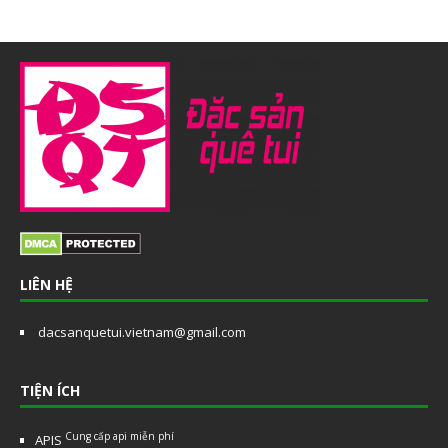
LIÊN HỆ
dacsanquetui.vietnam@gmail.com
TIỆN ÍCH
Cung cấp api miễn phí
APIS