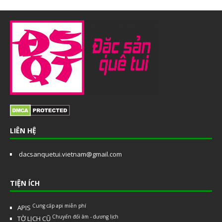
LIÊN HỆ
dacsanquetui.vietnam@gmail.com
TIỆN ÍCH
Cung cấp api miễn phí
APIS
Chuyển đổi âm - dương lịch
TỜ LỊCH CŨ