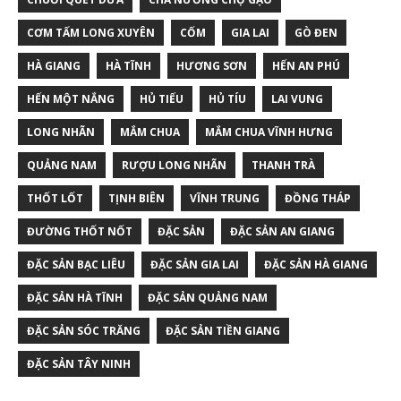
CƠM TẤM LONG XUYÊN
CỐM
GIA LAI
GÒ ĐEN
HÀ GIANG
HÀ TĨNH
HƯƠNG SƠN
HẾN AN PHÚ
HẾN MỘT NẮNG
HỦ TIẾU
HỦ TÍU
LAI VUNG
LONG NHÃN
MẮM CHUA
MẮM CHUA VĨNH HƯNG
QUẢNG NAM
RƯỢU LONG NHÃN
THANH TRÀ
THỐT LỐT
TỊNH BIÊN
VĨNH TRUNG
ĐỒNG THÁP
ĐƯỜNG THỐT NỐT
ĐẶC SẢN
ĐẶC SẢN AN GIANG
ĐẶC SẢN BẠC LIÊU
ĐẶC SẢN GIA LAI
ĐẶC SẢN HÀ GIANG
ĐẶC SẢN HÀ TĨNH
ĐẶC SẢN QUẢNG NAM
ĐẶC SẢN SÓC TRĂNG
ĐẶC SẢN TIỀN GIANG
ĐẶC SẢN TÂY NINH