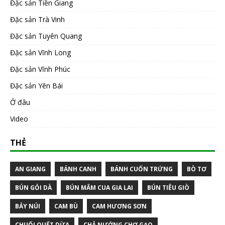
Đặc sản Tiền Giang
Đặc sản Trà Vinh
Đặc sản Tuyên Quang
Đặc sản Vĩnh Long
Đặc sản Vĩnh Phúc
Đặc sản Yên Bái
Ở đâu
Video
THẺ
AN GIANG
BÁNH CANH
BÁNH CUỐN TRỨNG
BÒ TƠ
BÚN GỎI DÀ
BÚN MẮM CUA GIA LAI
BÚN TIÊU GIÒ
BẢY NÚI
CAM BÙ
CAM HƯƠNG SƠN
CHUỐI QUẾT DỪA
CHẢ NƯỚNG CHỢ GẠO