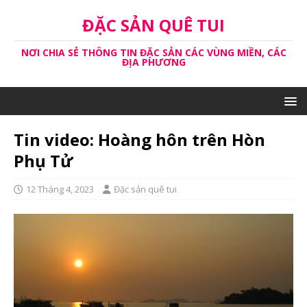
ĐẶC SẢN QUÊ TUI
NƠI CHIA SẺ THÔNG TIN ĐẶC SẢN CÁC VÙNG MIỀN, CÁC
ĐỊA PHƯƠNG
Tin video: Hoàng hôn trên Hòn
Phụ Tử
12 Tháng 4, 2023
Đặc sản quê tui