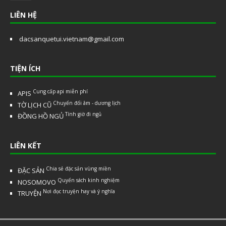
LIÊN HỆ
dacsanquetui.vietnam@gmail.com
TIỆN ÍCH
Cung cấp api miễn phí
APIS
Chuyển đổi âm - dương lịch
TỜ LỊCH CŨ
Tính giờ đi ngủ
ĐỒNG HỒ NGỦ
LIÊN KẾT
Chia sẻ đặc sản vùng miền
ĐẶC SẢN
Quyển sách kinh nghiệm
NOSOMOVO
Nơi đọc truyện hay và ý nghĩa
TRUYỆN