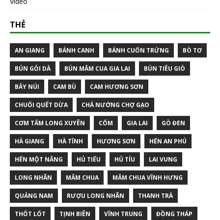
Video
THẺ
AN GIANG
BÁNH CANH
BÁNH CUỐN TRỨNG
BÒ TƠ
BÚN GỎI DÀ
BÚN MẮM CUA GIA LAI
BÚN TIÊU GIÒ
BẢY NÚI
CAM BÙ
CAM HƯƠNG SƠN
CHUỐI QUẾT DỪA
CHẢ NƯỚNG CHỢ GẠO
CƠM TẤM LONG XUYÊN
CỐM
GIA LAI
GÒ ĐEN
HÀ GIANG
HÀ TĨNH
HƯƠNG SƠN
HẾN AN PHÚ
HẾN MỘT NẮNG
HỦ TIẾU
HỦ TÍU
LAI VUNG
LONG NHÃN
MẮM CHUA
MẮM CHUA VĨNH HƯNG
QUẢNG NAM
RƯỢU LONG NHÃN
THANH TRÀ
THỐT LỐT
TỊNH BIÊN
VĨNH TRUNG
ĐỒNG THÁP