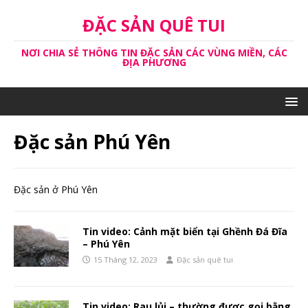
ĐẶC SẢN QUÊ TUI
NƠI CHIA SẺ THÔNG TIN ĐẶC SẢN CÁC VÙNG MIỀN, CÁC
ĐỊA PHƯƠNG
Đặc sản Phú Yên
Đặc sản ở Phú Yên
Tin video: Cảnh mặt biển tại Ghềnh Đá Đĩa
– Phú Yên
15 Tháng 12, 2023
Đặc sản quê tui
Tin video: Rau lủi – thường được gọi bằng