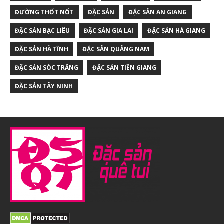
ĐƯỜNG THỐT NỐT
ĐẶC SẢN
ĐẶC SẢN AN GIANG
ĐẶC SẢN BẠC LIÊU
ĐẶC SẢN GIA LAI
ĐẶC SẢN HÀ GIANG
ĐẶC SẢN HÀ TĨNH
ĐẶC SẢN QUẢNG NAM
ĐẶC SẢN SÓC TRĂNG
ĐẶC SẢN TIỀN GIANG
ĐẶC SẢN TÂY NINH