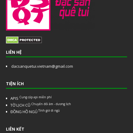
LIÊN HỆ
dacsanquetui.vietnam@gmail.com
TIỆN ÍCH
Cung cấp api miễn phí
APIS
Chuyển đổi âm - dương lịch
TỜ LỊCH CŨ
Tính giờ đi ngủ
ĐỒNG HỒ NGỦ
LIÊN KẾT