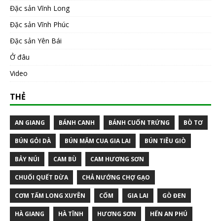
Đặc sản Vĩnh Long
Đặc sản Vĩnh Phúc
Đặc sản Yên Bái
Ở đâu
Video
THẺ
AN GIANG
BÁNH CANH
BÁNH CUỐN TRỨNG
BÒ TƠ
BÚN GỎI DÀ
BÚN MẮM CUA GIA LAI
BÚN TIÊU GIÒ
BẢY NÚI
CAM BÙ
CAM HƯƠNG SƠN
CHUỐI QUẾT DỪA
CHẢ NƯỚNG CHỢ GẠO
CƠM TẤM LONG XUYÊN
CỐM
GIA LAI
GÒ ĐEN
HÀ GIANG
HÀ TĨNH
HƯƠNG SƠN
HẾN AN PHÚ