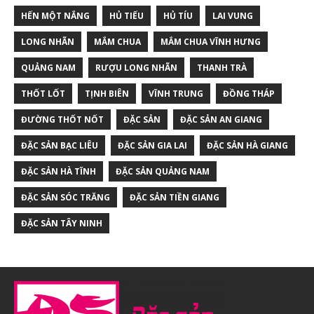
HẾN MỘT NẮNG
HỦ TIẾU
HỦ TÍU
LAI VUNG
LONG NHÃN
MẮM CHUA
MẮM CHUA VĨNH HƯNG
QUẢNG NAM
RƯỢU LONG NHÃN
THANH TRÀ
THỐT LỐT
TỊNH BIÊN
VĨNH TRUNG
ĐỒNG THÁP
ĐƯỜNG THỐT NỐT
ĐẶC SẢN
ĐẶC SẢN AN GIANG
ĐẶC SẢN BẠC LIÊU
ĐẶC SẢN GIA LAI
ĐẶC SẢN HÀ GIANG
ĐẶC SẢN HÀ TĨNH
ĐẶC SẢN QUẢNG NAM
ĐẶC SẢN SÓC TRĂNG
ĐẶC SẢN TIỀN GIANG
ĐẶC SẢN TÂY NINH