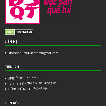
LIÊN HỆ
dacsanquetui.vietnam@gmail.com
TIỆN ÍCH
Cung cấp api miễn phí
APIS
Chuyển đổi âm - dương lịch
TỜ LỊCH CŨ
Tính giờ đi ngủ
ĐỒNG HỒ NGỦ
LIÊN KẾT