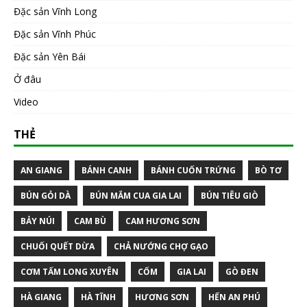
Đặc sản Vĩnh Long
Đặc sản Vĩnh Phúc
Đặc sản Yên Bái
Ở đâu
Video
THẺ
AN GIANG
BÁNH CANH
BÁNH CUỐN TRỨNG
BÒ TƠ
BÚN GỎI DÀ
BÚN MẮM CUA GIA LAI
BÚN TIÊU GIÒ
BẢY NÚI
CAM BÙ
CAM HƯƠNG SƠN
CHUỐI QUẾT DỪA
CHẢ NƯỚNG CHỢ GẠO
CƠM TẤM LONG XUYÊN
CỐM
GIA LAI
GÒ ĐEN
HÀ GIANG
HÀ TĨNH
HƯƠNG SƠN
HẾN AN PHÚ