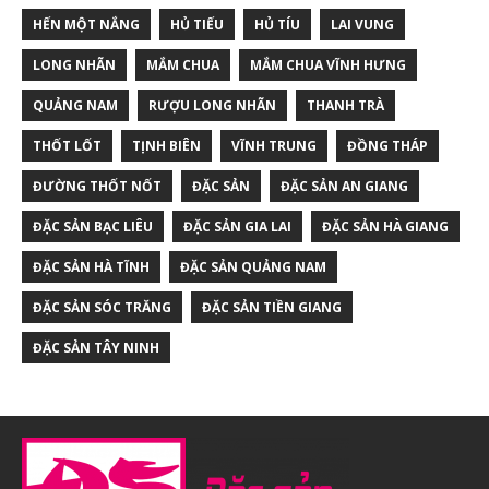
HẾN MỘT NẮNG
HỦ TIẾU
HỦ TÍU
LAI VUNG
LONG NHÃN
MẮM CHUA
MẮM CHUA VĨNH HƯNG
QUẢNG NAM
RƯỢU LONG NHÃN
THANH TRÀ
THỐT LỐT
TỊNH BIÊN
VĨNH TRUNG
ĐỒNG THÁP
ĐƯỜNG THỐT NỐT
ĐẶC SẢN
ĐẶC SẢN AN GIANG
ĐẶC SẢN BẠC LIÊU
ĐẶC SẢN GIA LAI
ĐẶC SẢN HÀ GIANG
ĐẶC SẢN HÀ TĨNH
ĐẶC SẢN QUẢNG NAM
ĐẶC SẢN SÓC TRĂNG
ĐẶC SẢN TIỀN GIANG
ĐẶC SẢN TÂY NINH