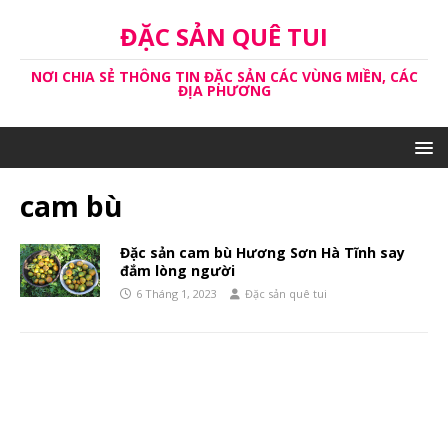
ĐẶC SẢN QUÊ TUI
NƠI CHIA SẺ THÔNG TIN ĐẶC SẢN CÁC VÙNG MIỀN, CÁC
ĐỊA PHƯƠNG
cam bù
Đặc sản cam bù Hương Sơn Hà Tĩnh say
đắm lòng người
6 Tháng 1, 2023
Đặc sản quê tui