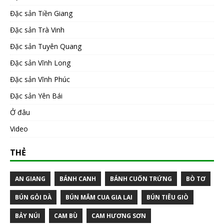
Đặc sản Tiền Giang
Đặc sản Trà Vinh
Đặc sản Tuyên Quang
Đặc sản Vĩnh Long
Đặc sản Vĩnh Phúc
Đặc sản Yên Bái
Ở đâu
Video
THẺ
AN GIANG
BÁNH CANH
BÁNH CUỐN TRỨNG
BÒ TƠ
BÚN GỎI DÀ
BÚN MẮM CUA GIA LAI
BÚN TIÊU GIÒ
BẢY NÚI
CAM BÙ
CAM HƯƠNG SƠN