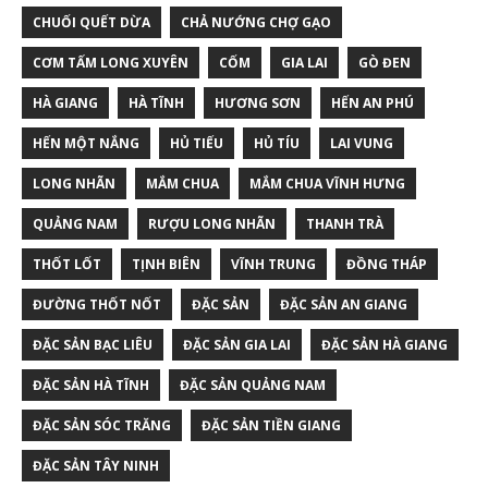
CHUỐI QUẾT DỪA
CHẢ NƯỚNG CHỢ GẠO
CƠM TẤM LONG XUYÊN
CỐM
GIA LAI
GÒ ĐEN
HÀ GIANG
HÀ TĨNH
HƯƠNG SƠN
HẾN AN PHÚ
HẾN MỘT NẮNG
HỦ TIẾU
HỦ TÍU
LAI VUNG
LONG NHÃN
MẮM CHUA
MẮM CHUA VĨNH HƯNG
QUẢNG NAM
RƯỢU LONG NHÃN
THANH TRÀ
THỐT LỐT
TỊNH BIÊN
VĨNH TRUNG
ĐỒNG THÁP
ĐƯỜNG THỐT NỐT
ĐẶC SẢN
ĐẶC SẢN AN GIANG
ĐẶC SẢN BẠC LIÊU
ĐẶC SẢN GIA LAI
ĐẶC SẢN HÀ GIANG
ĐẶC SẢN HÀ TĨNH
ĐẶC SẢN QUẢNG NAM
ĐẶC SẢN SÓC TRĂNG
ĐẶC SẢN TIỀN GIANG
ĐẶC SẢN TÂY NINH