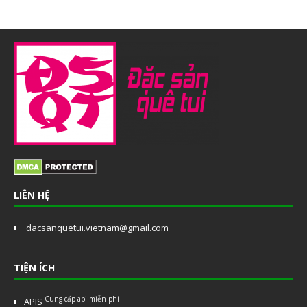
LIÊN HỆ
dacsanquetui.vietnam@gmail.com
TIỆN ÍCH
Cung cấp api miễn phí
APIS