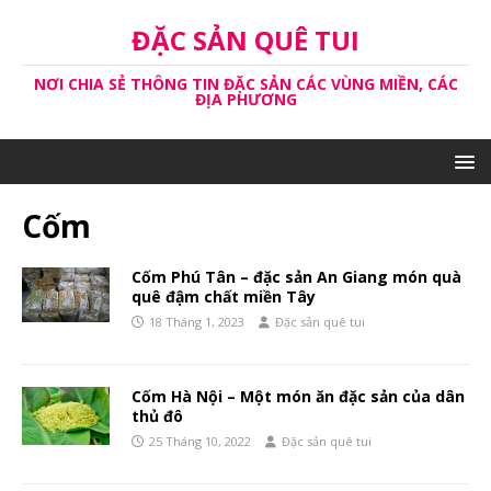
ĐẶC SẢN QUÊ TUI
NƠI CHIA SẺ THÔNG TIN ĐẶC SẢN CÁC VÙNG MIỀN, CÁC
ĐỊA PHƯƠNG
Cốm
Cốm Phú Tân – đặc sản An Giang món quà
quê đậm chất miền Tây
18 Tháng 1, 2023
Đặc sản quê tui
Cốm Hà Nội – Một món ăn đặc sản của dân
thủ đô
25 Tháng 10, 2022
Đặc sản quê tui