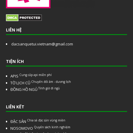
LIÊN HỆ
dacsanquetui.vietnam@gmail.com
TIỆN ÍCH
Cung cấp api miễn phí
APIS
Chuyển đổi âm - dương lịch
TỜ LỊCH CŨ
Tính giờ đi ngủ
ĐỒNG HỒ NGỦ
LIÊN KẾT
Chia sẻ đặc sản vùng miền
ĐẶC SẢN
Quyển sách kinh nghiệm
NOSOMOVO