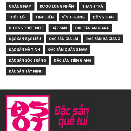
QUẢNG NAM
RƯỢU LONG NHÃN
THANH TRÀ
THỐT LỐT
TỊNH BIÊN
VĨNH TRUNG
ĐỒNG THÁP
ĐƯỜNG THỐT NỐT
ĐẶC SẢN
ĐẶC SẢN AN GIANG
ĐẶC SẢN BẠC LIÊU
ĐẶC SẢN GIA LAI
ĐẶC SẢN HÀ GIANG
ĐẶC SẢN HÀ TĨNH
ĐẶC SẢN QUẢNG NAM
ĐẶC SẢN SÓC TRĂNG
ĐẶC SẢN TIỀN GIANG
ĐẶC SẢN TÂY NINH