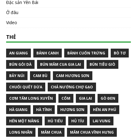
Đặc sản Yên Bái
Ở đâu
Video
THẺ
AN GIANG
BÁNH CANH
BÁNH CUỐN TRỨNG
BÒ TƠ
BÚN GỎI DÀ
BÚN MẮM CUA GIA LAI
BÚN TIÊU GIÒ
BẢY NÚI
CAM BÙ
CAM HƯƠNG SƠN
CHUỐI QUẾT DỪA
CHẢ NƯỚNG CHỢ GẠO
CƠM TẤM LONG XUYÊN
CỐM
GIA LAI
GÒ ĐEN
HÀ GIANG
HÀ TĨNH
HƯƠNG SƠN
HẾN AN PHÚ
HẾN MỘT NẮNG
HỦ TIẾU
HỦ TÍU
LAI VUNG
LONG NHÃN
MẮM CHUA
MẮM CHUA VĨNH HƯNG