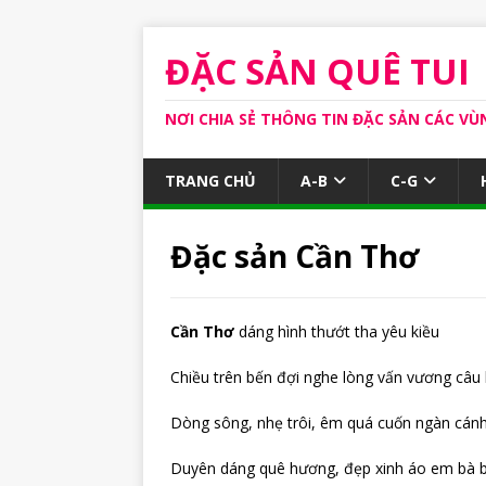
ĐẶC SẢN QUÊ TUI
NƠI CHIA SẺ THÔNG TIN ĐẶC SẢN CÁC VÙ
TRANG CHỦ
A-B
C-G
Đặc sản Cần Thơ
Cần Thơ
dáng hình thướt tha yêu kiều
Chiều trên bến đợi nghe lòng vấn vương câu
Dòng sông, nhẹ trôi, êm quá cuốn ngàn cán
Duyên dáng quê hương, đẹp xinh áo em bà 