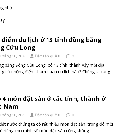
ng nhớ
Tây
 điểm du lịch ở 13 tỉnh đồng bằng
g Cửu Long
 Tháng 10, 2020
Đặc sản quê tui
0
g bằng Sông Cửu Long, có 13 tỉnh, thành vậy mỗi địa
g có những điểm tham quan du lịch nào? Chúng ta cùng
…
 4 món đặt sản ở các tỉnh, thành ở
ệt Nam
 Tháng 10, 2020
Đặc sản quê tui
0
đất nước chúng ta có rất nhiều món đặt sản, trong đó mỗi
có riêng cho mình số món đặc sản cũng không
…