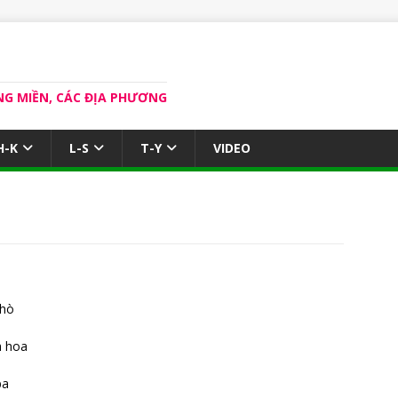
NG MIỀN, CÁC ĐỊA PHƯƠNG
H-K
L-S
T-Y
VIDEO
 hò
h hoa
ba