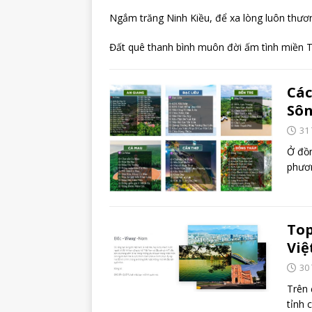
Ngắm trăng Ninh Kiều, để xa lòng luôn thươ
Đất quê thanh bình muôn đời ấm tình miền 
Các
Sôn
31
Ở đồn
phươn
Top
Vi
30
Trên 
tỉnh 