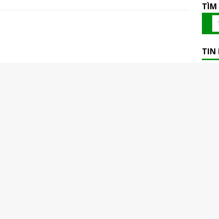
TÌM
TIN
Tin v
Rạch 
Tin v
Yên
Tin v
trên 
Tin v
Gian
Tin v
Tin v
chung