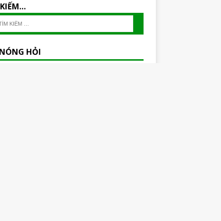
 KIẾM…
 NÓNG HỎI
ideo: Một buổi chiều thật là chill tại Cầu 3/2 –
Giá – Kiên Giang
ideo: Cảnh mặt biển tại Ghềnh Đá Đĩa – Phú
ideo: Đồi cát đỏ (đồi hồng) Phan Thiết nhìn từ
cao
ideo: Một vài món ăn vặt ở Tri Tôn – An
g
ideo: Hoàng hôn trên Hòn Phụ Tử
ideo: Rau lủi – thường được gọi bằng tên
 là rau rừng