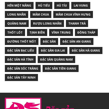
HẾN MỘT NẮNG
HỦ TIẾU
HỦ TÍU
LAI VUNG
LONG NHÃN
MẮM CHUA
MẮM CHUA VĨNH HƯNG
QUẢNG NAM
RƯỢU LONG NHÃN
THANH TRÀ
THỐT LỐT
TỊNH BIÊN
VĨNH TRUNG
ĐỒNG THÁP
ĐƯỜNG THỐT NỐT
ĐẶC SẢN
ĐẶC SẢN AN GIANG
ĐẶC SẢN BẠC LIÊU
ĐẶC SẢN GIA LAI
ĐẶC SẢN HÀ GIANG
ĐẶC SẢN HÀ TĨNH
ĐẶC SẢN QUẢNG NAM
ĐẶC SẢN SÓC TRĂNG
ĐẶC SẢN TIỀN GIANG
ĐẶC SẢN TÂY NINH