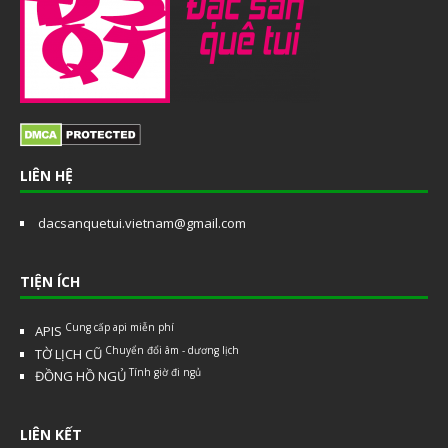
LIÊN HỆ
dacsanquetui.vietnam@gmail.com
TIỆN ÍCH
Cung cấp api miễn phí
APIS
Chuyển đổi âm - dương lịch
TỜ LỊCH CŨ
Tính giờ đi ngủ
ĐỒNG HỒ NGỦ
LIÊN KẾT