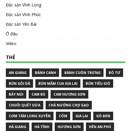
Đặc sản Vĩnh Long
Đặc sản Vĩnh Phúc
Đặc sản Yên Bái
Ở đâu
Video
THẺ
AN GIANG
BÁNH CANH
BÁNH CUỐN TRỨNG
BÒ TƠ
BÚN GỎI DÀ
BÚN MẮM CUA GIA LAI
BÚN TIÊU GIÒ
BẢY NÚI
CAM BÙ
CAM HƯƠNG SƠN
CHUỐI QUẾT DỪA
CHẢ NƯỚNG CHỢ GẠO
CƠM TẤM LONG XUYÊN
CỐM
GIA LAI
GÒ ĐEN
HÀ GIANG
HÀ TĨNH
HƯƠNG SƠN
HẾN AN PHÚ