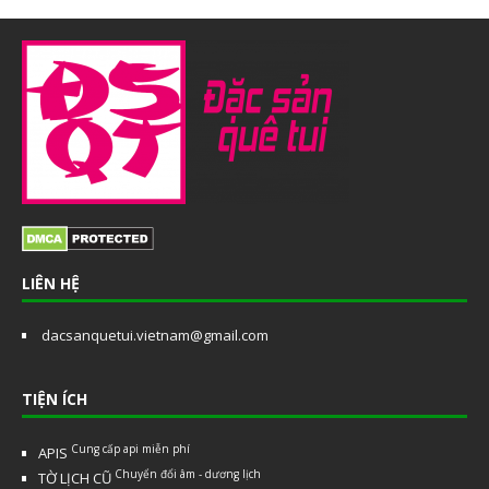
LIÊN HỆ
dacsanquetui.vietnam@gmail.com
TIỆN ÍCH
Cung cấp api miễn phí
APIS
Chuyển đổi âm - dương lịch
TỜ LỊCH CŨ