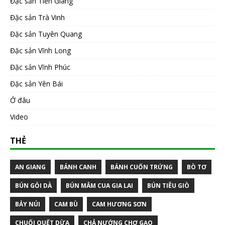
Đặc sản Tiền Giang
Đặc sản Trà Vinh
Đặc sản Tuyên Quang
Đặc sản Vĩnh Long
Đặc sản Vĩnh Phúc
Đặc sản Yên Bái
Ở đâu
Video
THẺ
AN GIANG
BÁNH CANH
BÁNH CUỐN TRỨNG
BÒ TƠ
BÚN GỎI DÀ
BÚN MẮM CUA GIA LAI
BÚN TIÊU GIÒ
BẢY NÚI
CAM BÙ
CAM HƯƠNG SƠN
CHUỐI QUẾT DỪA
CHẢ NƯỚNG CHỢ GẠO