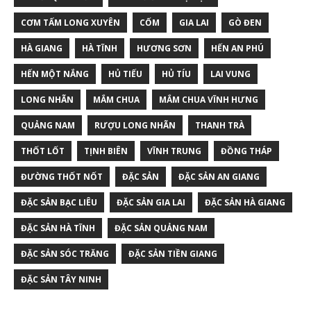
CƠM TẤM LONG XUYÊN
CỐM
GIA LAI
GÒ ĐEN
HÀ GIANG
HÀ TĨNH
HƯƠNG SƠN
HẾN AN PHÚ
HẾN MỘT NẮNG
HỦ TIẾU
HỦ TÍU
LAI VUNG
LONG NHÃN
MẮM CHUA
MẮM CHUA VĨNH HƯNG
QUẢNG NAM
RƯỢU LONG NHÃN
THANH TRÀ
THỐT LỐT
TỊNH BIÊN
VĨNH TRUNG
ĐỒNG THÁP
ĐƯỜNG THỐT NỐT
ĐẶC SẢN
ĐẶC SẢN AN GIANG
ĐẶC SẢN BẠC LIÊU
ĐẶC SẢN GIA LAI
ĐẶC SẢN HÀ GIANG
ĐẶC SẢN HÀ TĨNH
ĐẶC SẢN QUẢNG NAM
ĐẶC SẢN SÓC TRĂNG
ĐẶC SẢN TIỀN GIANG
ĐẶC SẢN TÂY NINH