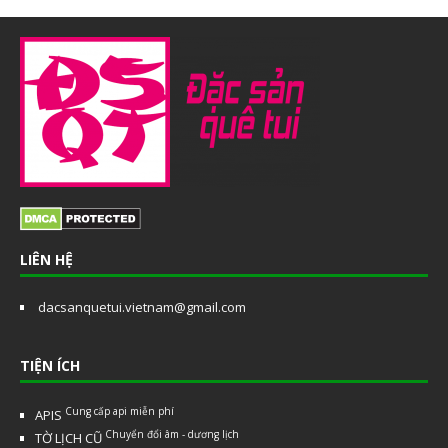
LIÊN HỆ
dacsanquetui.vietnam@gmail.com
TIỆN ÍCH
Cung cấp api miễn phí
APIS
Chuyển đổi âm - dương lịch
TỜ LỊCH CŨ