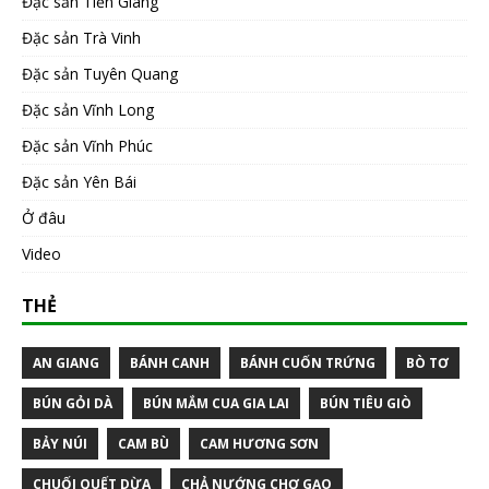
Đặc sản Tiền Giang
Đặc sản Trà Vinh
Đặc sản Tuyên Quang
Đặc sản Vĩnh Long
Đặc sản Vĩnh Phúc
Đặc sản Yên Bái
Ở đâu
Video
THẺ
AN GIANG
BÁNH CANH
BÁNH CUỐN TRỨNG
BÒ TƠ
BÚN GỎI DÀ
BÚN MẮM CUA GIA LAI
BÚN TIÊU GIÒ
BẢY NÚI
CAM BÙ
CAM HƯƠNG SƠN
CHUỐI QUẾT DỪA
CHẢ NƯỚNG CHỢ GẠO