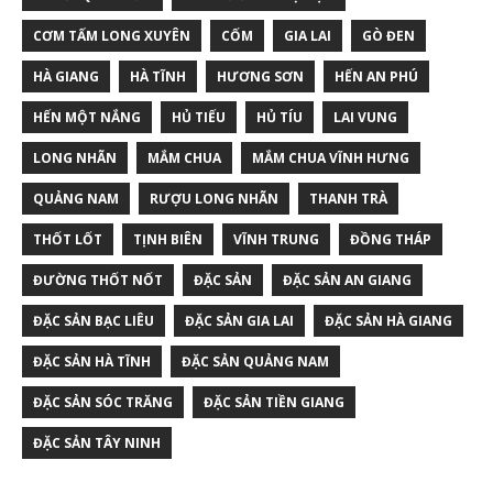
CƠM TẤM LONG XUYÊN
CỐM
GIA LAI
GÒ ĐEN
HÀ GIANG
HÀ TĨNH
HƯƠNG SƠN
HẾN AN PHÚ
HẾN MỘT NẮNG
HỦ TIẾU
HỦ TÍU
LAI VUNG
LONG NHÃN
MẮM CHUA
MẮM CHUA VĨNH HƯNG
QUẢNG NAM
RƯỢU LONG NHÃN
THANH TRÀ
THỐT LỐT
TỊNH BIÊN
VĨNH TRUNG
ĐỒNG THÁP
ĐƯỜNG THỐT NỐT
ĐẶC SẢN
ĐẶC SẢN AN GIANG
ĐẶC SẢN BẠC LIÊU
ĐẶC SẢN GIA LAI
ĐẶC SẢN HÀ GIANG
ĐẶC SẢN HÀ TĨNH
ĐẶC SẢN QUẢNG NAM
ĐẶC SẢN SÓC TRĂNG
ĐẶC SẢN TIỀN GIANG
ĐẶC SẢN TÂY NINH