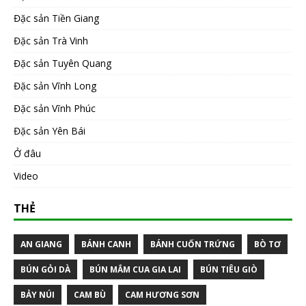
Đặc sản Tiền Giang
Đặc sản Trà Vinh
Đặc sản Tuyên Quang
Đặc sản Vĩnh Long
Đặc sản Vĩnh Phúc
Đặc sản Yên Bái
Ở đâu
Video
THẺ
AN GIANG
BÁNH CANH
BÁNH CUỐN TRỨNG
BÒ TƠ
BÚN GỎI DÀ
BÚN MẮM CUA GIA LAI
BÚN TIÊU GIÒ
BẢY NÚI
CAM BÙ
CAM HƯƠNG SƠN