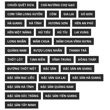
CHUỐI QUẾT DỪA
CHẢ NƯỚNG CHỢ GẠO
CƠM TẤM LONG XUYÊN
CỐM
GIA LAI
GÒ ĐEN
HÀ GIANG
HÀ TĨNH
HƯƠNG SƠN
HẾN AN PHÚ
HẾN MỘT NẮNG
HỦ TIẾU
HỦ TÍU
LAI VUNG
LONG NHÃN
MẮM CHUA
MẮM CHUA VĨNH HƯNG
QUẢNG NAM
RƯỢU LONG NHÃN
THANH TRÀ
THỐT LỐT
TỊNH BIÊN
VĨNH TRUNG
ĐỒNG THÁP
ĐƯỜNG THỐT NỐT
ĐẶC SẢN
ĐẶC SẢN AN GIANG
ĐẶC SẢN BẠC LIÊU
ĐẶC SẢN GIA LAI
ĐẶC SẢN HÀ GIANG
ĐẶC SẢN HÀ TĨNH
ĐẶC SẢN QUẢNG NAM
ĐẶC SẢN SÓC TRĂNG
ĐẶC SẢN TIỀN GIANG
ĐẶC SẢN TÂY NINH