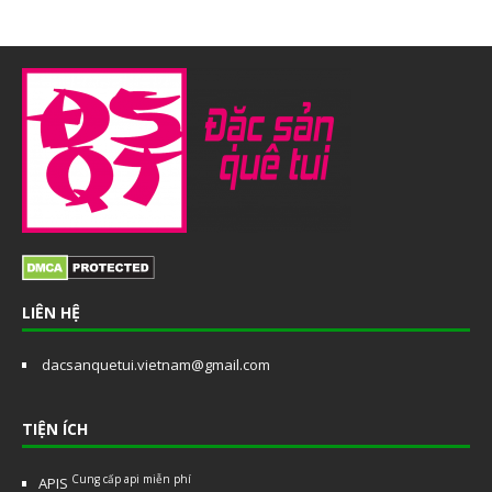
LIÊN HỆ
dacsanquetui.vietnam@gmail.com
TIỆN ÍCH
Cung cấp api miễn phí
APIS