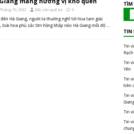
Giang mang hương vị khó quên
TÌM
 Tháng 10, 2022
Đặc sản quê tui
0
đến Hà Giang, người ta thường nghĩ tới hoa tam giác
 loài hoa phủ sắc tím hồng khắp nẻo Hà Giang mỗi độ
…
TIN
Tin v
Rạch 
Tin v
Yên
Tin v
trên 
Tin v
Gian
Tin v
Tin v
chung