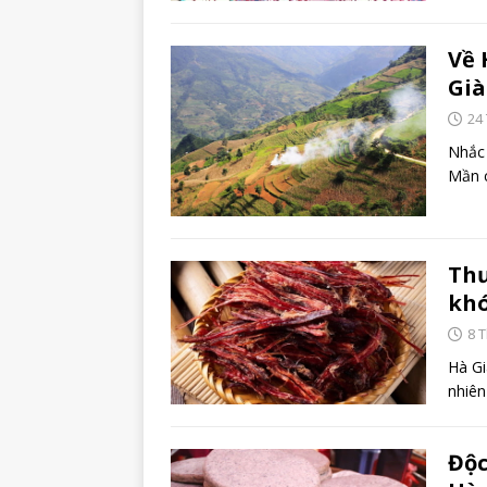
Về 
Già
24
Nhắc 
Mần c
Thư
khó
8 
Hà Gi
nhiên
Độc