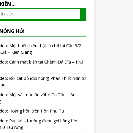
 KIẾM…
 NÓNG HỎI
ideo: Một buổi chiều thật là chill tại Cầu 3/2 –
Giá – Kiên Giang
ideo: Cảnh mặt biển tại Ghềnh Đá Đĩa – Phú
ideo: Đồi cát đỏ (đồi hồng) Phan Thiết nhìn từ
cao
ideo: Một vài món ăn vặt ở Tri Tôn – An
g
ideo: Hoàng hôn trên Hòn Phụ Tử
ideo: Rau lủi – thường được gọi bằng tên
 là rau rừng