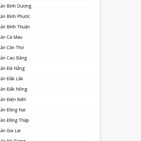
sản Bình Dương
sản Bình Phước
sản Bình Thuận
sản Cà Mau
sản Cần Thơ
sản Cao Bằng
sản Đà Nẵng
sản Đắk Lắk
sản Đắk Nông
ản Điện Biên
sản Đồng Nai
sản Đồng Tháp
ản Gia Lai
sản Hà Giang