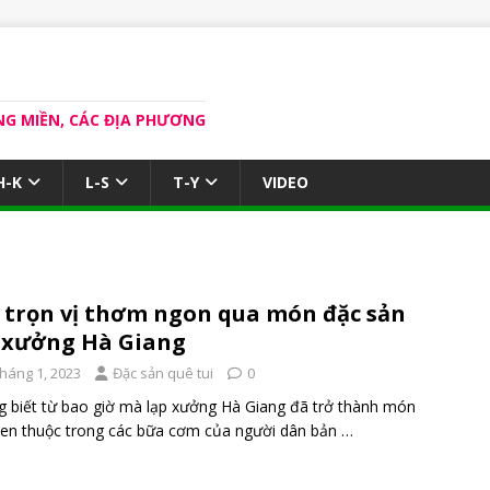
NG MIỀN, CÁC ĐỊA PHƯƠNG
H-K
L-S
T-Y
VIDEO
 trọn vị thơm ngon qua món đặc sản
 xưởng Hà Giang
Tháng 1, 2023
Đặc sản quê tui
0
 biết từ bao giờ mà lạp xưởng Hà Giang đã trở thành món
en thuộc trong các bữa cơm của người dân bản
…