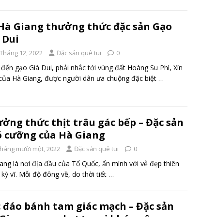
Hà Giang thưởng thức đặc sản Gạo
 Dui
 Tháng 12, 2022
Đặc sản quê tui
0
đến gạo Già Dui, phải nhắc tới vùng đất Hoàng Su Phì, Xín
ủa Hà Giang, được người dân ưa chuộng đặc biệt
…
ởng thức thịt trâu gác bếp – Đặc sản
 cưỡng của Hà Giang
Tháng mười một, 2022
Đặc sản quê tui
0
ang là nơi địa đầu của Tổ Quốc, ẩn mình với vẻ đẹp thiên
 kỳ vĩ. Mỗi độ đông về, do thời tiết
…
 đáo bánh tam giác mạch – Đặc sản