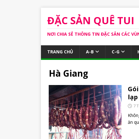
ĐẶC SẢN QUÊ TUI
NƠI CHIA SẺ THÔNG TIN ĐẶC SẢN CÁC VÙ
TRANG CHỦ
A-B
C-G
Hà Giang
Gói
lạp
7 
Không
ăn qu