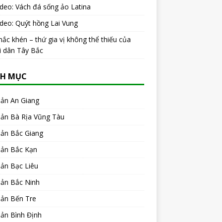
ideo: Vách đá sống ảo Latina
ideo: Quýt hồng Lai Vung
ắc khén – thứ gia vị không thể thiếu của
i dân Tây Bắc
H MỤC
sản An Giang
sản Bà Rịa Vũng Tàu
sản Bắc Giang
sản Bắc Kạn
ản Bạc Liêu
sản Bắc Ninh
sản Bến Tre
ản Bình Định