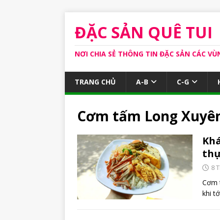
ĐẶC SẢN QUÊ TUI
NƠI CHIA SẺ THÔNG TIN ĐẶC SẢN CÁC VÙ
TRANG CHỦ
A-B
C-G
Cơm tấm Long Xuyê
Khá
thự
8 
Cơm t
khi t