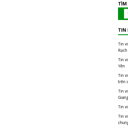
TÌM
TIN
Tin v
Rạch 
Tin v
Yên
Tin v
trên 
Tin v
Gian
Tin v
Tin v
chung