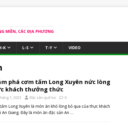
NG MIỀN, CÁC ĐỊA PHƯƠNG
H-K
L-S
T-Y
VIDEO
n
m phá cơm tấm Long Xuyên nức lòng
c khách thưởng thức
Tháng 1, 2023
Đặc sản quê tui
0
ấm Long Xuyên là món ăn khó lòng bỏ qua của thực khách
ới An Giang. Đây là món ăn đặc sản An
…