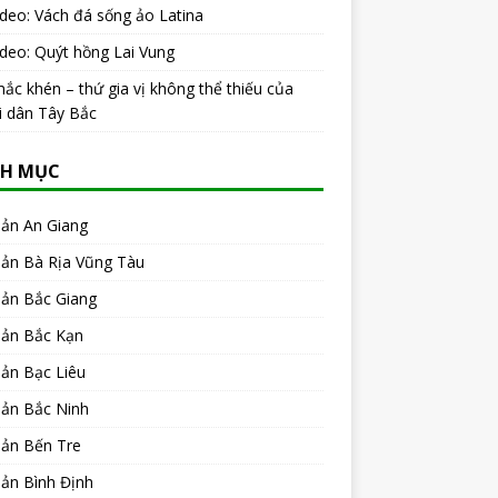
ideo: Vách đá sống ảo Latina
ideo: Quýt hồng Lai Vung
ắc khén – thứ gia vị không thể thiếu của
i dân Tây Bắc
H MỤC
sản An Giang
sản Bà Rịa Vũng Tàu
sản Bắc Giang
sản Bắc Kạn
ản Bạc Liêu
sản Bắc Ninh
sản Bến Tre
ản Bình Định