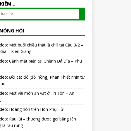
 KIẾM…
 NÓNG HỎI
ideo: Một buổi chiều thật là chill tại Cầu 3/2 –
Giá – Kiên Giang
ideo: Cảnh mặt biển tại Ghềnh Đá Đĩa – Phú
ideo: Đồi cát đỏ (đồi hồng) Phan Thiết nhìn từ
cao
ideo: Một vài món ăn vặt ở Tri Tôn – An
g
ideo: Hoàng hôn trên Hòn Phụ Tử
ideo: Rau lủi – thường được gọi bằng tên
 là rau rừng