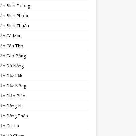
sản Bình Dương
sản Bình Phước
sản Bình Thuận
sản Cà Mau
sản Cần Thơ
sản Cao Bằng
sản Đà Nẵng
sản Đắk Lắk
sản Đắk Nông
ản Điện Biên
sản Đồng Nai
sản Đồng Tháp
ản Gia Lai
sản Hà Giang