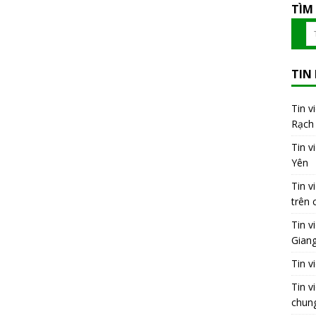
TÌM
TIN
Tin v
Rạch 
Tin v
Yên
Tin v
trên 
Tin v
Gian
Tin v
Tin v
chung