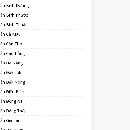
sản Bình Dương
sản Bình Phước
sản Bình Thuận
sản Cà Mau
sản Cần Thơ
sản Cao Bằng
sản Đà Nẵng
sản Đắk Lắk
sản Đắk Nông
ản Điện Biên
sản Đồng Nai
sản Đồng Tháp
ản Gia Lai
sản Hà Giang