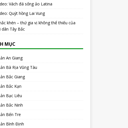
ideo: Vách đá sống ảo Latina
ideo: Quýt hồng Lai Vung
ắc khén – thứ gia vị không thể thiếu của
i dân Tây Bắc
H MỤC
sản An Giang
sản Bà Rịa Vũng Tàu
sản Bắc Giang
sản Bắc Kạn
ản Bạc Liêu
sản Bắc Ninh
sản Bến Tre
ản Bình Định