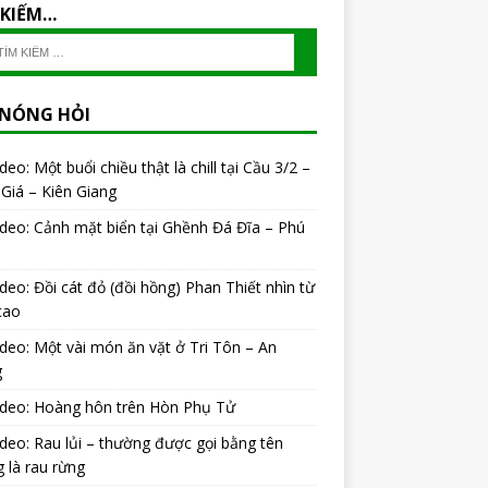
 KIẾM…
 NÓNG HỎI
ideo: Một buổi chiều thật là chill tại Cầu 3/2 –
Giá – Kiên Giang
ideo: Cảnh mặt biển tại Ghềnh Đá Đĩa – Phú
ideo: Đồi cát đỏ (đồi hồng) Phan Thiết nhìn từ
cao
ideo: Một vài món ăn vặt ở Tri Tôn – An
g
ideo: Hoàng hôn trên Hòn Phụ Tử
ideo: Rau lủi – thường được gọi bằng tên
 là rau rừng