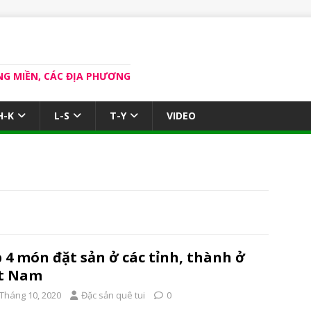
NG MIỀN, CÁC ĐỊA PHƯƠNG
H-K
L-S
T-Y
VIDEO
 4 món đặt sản ở các tỉnh, thành ở
ệt Nam
 Tháng 10, 2020
Đặc sản quê tui
0