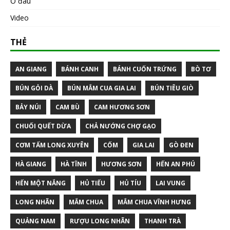
Ở đâu
Video
THẺ
AN GIANG
BÁNH CANH
BÁNH CUỐN TRỨNG
BÒ TƠ
BÚN GỎI DÀ
BÚN MẮM CUA GIA LAI
BÚN TIÊU GIÒ
BẢY NÚI
CAM BÙ
CAM HƯƠNG SƠN
CHUỐI QUẾT DỪA
CHẢ NƯỚNG CHỢ GẠO
CƠM TẤM LONG XUYÊN
CỐM
GIA LAI
GÒ ĐEN
HÀ GIANG
HÀ TĨNH
HƯƠNG SƠN
HẾN AN PHÚ
HẾN MỘT NẮNG
HỦ TIẾU
HỦ TÍU
LAI VUNG
LONG NHÃN
MẮM CHUA
MẮM CHUA VĨNH HƯNG
QUẢNG NAM
RƯỢU LONG NHÃN
THANH TRÀ