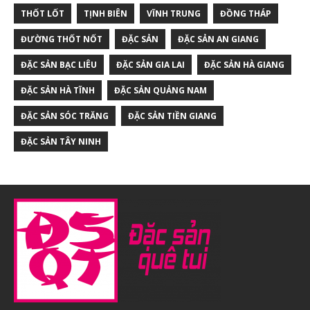
THỐT LỐT
TỊNH BIÊN
VĨNH TRUNG
ĐỒNG THÁP
ĐƯỜNG THỐT NỐT
ĐẶC SẢN
ĐẶC SẢN AN GIANG
ĐẶC SẢN BẠC LIÊU
ĐẶC SẢN GIA LAI
ĐẶC SẢN HÀ GIANG
ĐẶC SẢN HÀ TĨNH
ĐẶC SẢN QUẢNG NAM
ĐẶC SẢN SÓC TRĂNG
ĐẶC SẢN TIỀN GIANG
ĐẶC SẢN TÂY NINH