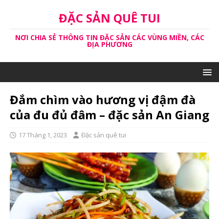
ĐẶC SẢN QUÊ TUI
NƠI CHIA SẺ THÔNG TIN ĐẶC SẢN CÁC VÙNG MIỀN, CÁC
ĐỊA PHƯƠNG
Đắm chìm vào hương vị đậm đà
của đu đủ đâm – đặc sản An Giang
17 Tháng 1, 2023
Đặc sản quê tui