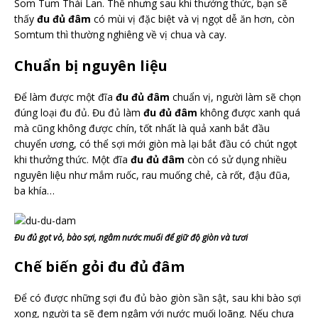
Som Tum Thái Lan. Thế nhưng sau khi thưởng thức, bạn sẽ
thấy
đu đủ đâm
có mùi vị đặc biệt và vị ngọt dễ ăn hơn, còn
Somtum thì thường nghiêng về vị chua và cay.
Chuẩn bị nguyên liệu
Để làm được một đĩa
đu đủ đâm
chuẩn vị, người làm sẽ chọn
đúng loại đu đủ. Đu đủ làm
đu đủ đâm
không được xanh quá
mà cũng không được chín, tốt nhất là quả xanh bắt đầu
chuyển ương, có thể sợi mới giòn mà lại bắt đầu có chút ngọt
khi thưởng thức. Một đĩa
đu đủ đâm
còn có sử dụng nhiều
nguyên liệu như mắm ruốc, rau muống chẻ, cà rốt, đậu đũa,
ba khía…
Đu đủ gọt vỏ, bào sợi, ngâm nước muối để giữ độ giòn và tươi
Chế biến gỏi đu đủ đâm
Để có được những sợi đu đủ bào giòn sần sật, sau khi bào sợi
xong, người ta sẽ đem ngâm với nước muối loãng. Nếu chưa