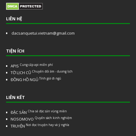
LIÊN HỆ
dacsanquetui.vietnam@gmail.com
TIỆN ÍCH
Cung cấp api miễn phí
APIS
Chuyển đổi âm - dương lịch
TỜ LỊCH CŨ
Tính giờ đi ngủ
ĐỒNG HỒ NGỦ
LIÊN KẾT
Chia sẻ đặc sản vùng miền
ĐẶC SẢN
Quyển sách kinh nghiệm
NOSOMOVO
Nơi đọc truyện hay và ý nghĩa
TRUYỆN