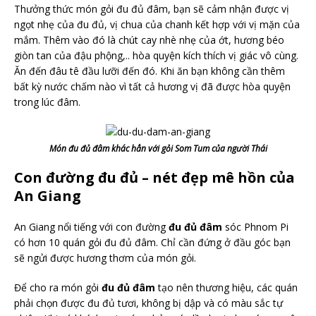
Thưởng thức món gỏi đu đủ đâm, bạn sẽ cảm nhận được vị
ngọt nhẹ của đu đủ, vị chua của chanh kết hợp với vị mặn của
mắm. Thêm vào đó là chút cay nhè nhẹ của ớt, hương béo
giòn tan của đậu phộng,.. hòa quyện kích thích vị giác vô cùng.
Ăn đến đâu tê đầu lưỡi đến đó. Khi ăn bạn không cần thêm
bất kỳ nước chấm nào vì tất cả hương vị đã được hòa quyện
trong lúc đâm.
Món đu đủ đâm khác hẳn với gỏi Som Tum của người Thái
Con đường đu đủ – nét đẹp mê hồn của
An Giang
An Giang nổi tiếng với con đường
đu đủ đâm
sóc Phnom Pi
có hơn 10 quán gỏi đu đủ đâm. Chỉ cần đứng ở đầu góc bạn
sẽ ngửi được hương thơm của món gỏi.
Để cho ra món gỏi
đu đủ đâm
tạo nên thương hiệu, các quán
phải chọn được đu đủ tươi, không bị dập và có màu sắc tự