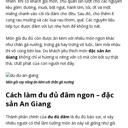
nhiên. Khi có khách gọi món, chủ quán lần lượt cho các nguyên
liệu gồm: đường, muối, bột ngọt, hành tím, tỏi, ớt và một
miếng chanh vào cối rồi đâm cho đều. Sau đó, cho thêm ít
cọng rau muống và các loại rau thơm, quế. Các nguyên liệu
tiếp tục được đâm với lực nhẹ hơn để không bị nát.
Món gỏi đu đủ còn được ăn kèm với nhiều món ngon khác
như chân gà nướng, trứng gà hay trứng vịt luộc, làm mồi nhậu
thì vô cùng bén bia. Du khách yêu thích món
đặc sản An
Giang
không chỉ vì hương vị riêng vốn có mà còn bởi sự thật
thà, chất phát của con người nơi đây.
Món gỏi cay nồng ăn kèm với chân gà nướng
Cách làm đu đủ đâm ngon – đặc
sản An Giang
Thành phần chính của
đu đủ đâm
là đu đủ bào sợi, vì vậy
nhiều người có thể lầm tưởng món ăn này sẽ giống như gỏi