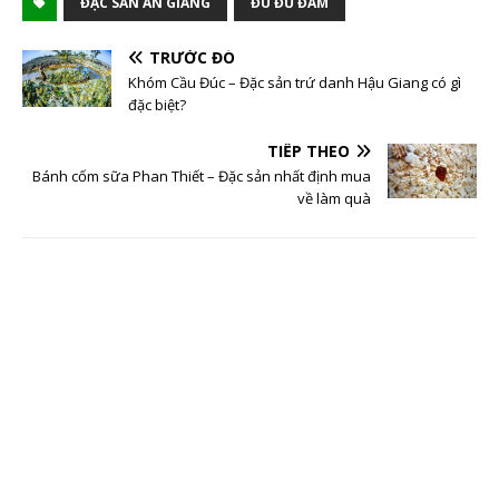
ĐẶC SẢN AN GIANG
ĐU ĐỦ ĐÂM
TRƯỚC ĐÓ
Khóm Cầu Đúc – Đặc sản trứ danh Hậu Giang có gì
đặc biệt?
TIẾP THEO
Bánh cốm sữa Phan Thiết – Đặc sản nhất định mua
về làm quà