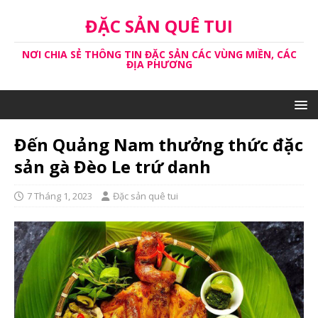
ĐẶC SẢN QUÊ TUI
NƠI CHIA SẺ THÔNG TIN ĐẶC SẢN CÁC VÙNG MIỀN, CÁC
ĐỊA PHƯƠNG
Đến Quảng Nam thưởng thức đặc
sản gà Đèo Le trứ danh
7 Tháng 1, 2023
Đặc sản quê tui