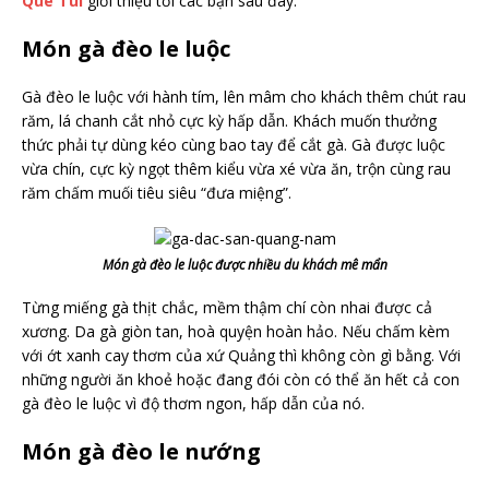
Quê Tui
giới thiệu tới các bạn sau đây:
Món gà đèo le luộc
Gà đèo le luộc với hành tím, lên mâm cho khách thêm chút rau
răm, lá chanh cắt nhỏ cực kỳ hấp dẫn. Khách muốn thưởng
thức phải tự dùng kéo cùng bao tay để cắt gà. Gà được luộc
vừa chín, cực kỳ ngọt thêm kiểu vừa xé vừa ăn, trộn cùng rau
răm chấm muối tiêu siêu “đưa miệng”.
Món gà đèo le luộc được nhiều du khách mê mẩn
Từng miếng gà thịt chắc, mềm thậm chí còn nhai được cả
xương. Da gà giòn tan, hoà quyện hoàn hảo. Nếu chấm kèm
với ớt xanh cay thơm của xứ Quảng thì không còn gì bằng. Với
những người ăn khoẻ hoặc đang đói còn có thể ăn hết cả con
gà đèo le luộc vì độ thơm ngon, hấp dẫn của nó.
Món gà đèo le nướng