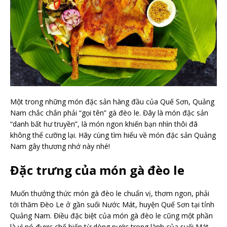
Một trong những món đặc sản hàng đầu của Quế Sơn, Quảng
Nam chắc chắn phải “gọi tên” gà đèo le. Đây là món đặc sản
“danh bất hư truyền”, là món ngon khiến bạn nhìn thôi đã
không thể cưỡng lại. Hãy cùng tìm hiểu về món đặc sản Quảng
Nam gây thương nhớ này nhé!
Đặc trưng của món gà đèo le
Muốn thưởng thức món gà đèo le chuẩn vị, thơm ngon, phải
tới thăm Đèo Le ở gần suối Nước Mát, huyện Quế Sơn tại tỉnh
Quảng Nam. Điều đặc biệt của món gà đèo le cũng một phần
là vì nó được chế biến từ dòng nước trong lành của suối Mát.