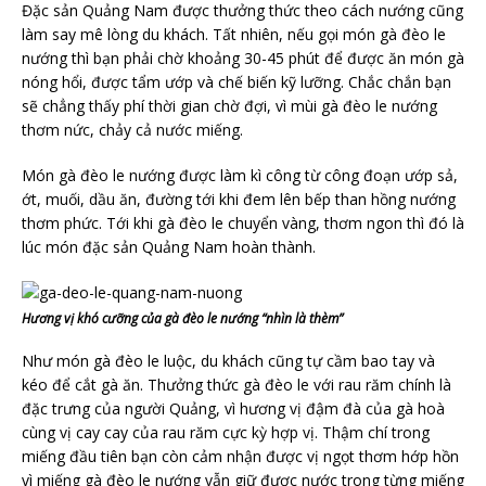
Đặc sản Quảng Nam được thưởng thức theo cách nướng cũng
làm say mê lòng du khách. Tất nhiên, nếu gọi món gà đèo le
nướng thì bạn phải chờ khoảng 30-45 phút để được ăn món gà
nóng hổi, được tẩm ướp và chế biến kỹ lưỡng. Chắc chắn bạn
sẽ chẳng thấy phí thời gian chờ đợi, vì mùi gà đèo le nướng
thơm nức, chảy cả nước miếng.
Món gà đèo le nướng được làm kì công từ công đoạn ướp sả,
ớt, muối, dầu ăn, đường tới khi đem lên bếp than hồng nướng
thơm phức. Tới khi gà đèo le chuyển vàng, thơm ngon thì đó là
lúc món đặc sản Quảng Nam hoàn thành.
Hương vị khó cưỡng của gà đèo le nướng “nhìn là thèm”
Như món gà đèo le luộc, du khách cũng tự cầm bao tay và
kéo để cắt gà ăn. Thưởng thức gà đèo le với rau răm chính là
đặc trưng của người Quảng, vì hương vị đậm đà của gà hoà
cùng vị cay cay của rau răm cực kỳ hợp vị. Thậm chí trong
miếng đầu tiên bạn còn cảm nhận được vị ngọt thơm hớp hồn
vì miếng gà đèo le nướng vẫn giữ được nước trong từng miếng