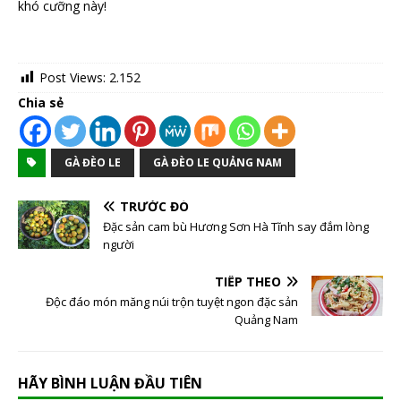
khó cưỡng này!
Post Views:
2.152
Chia sẻ
GÀ ĐÈO LE
GÀ ĐÈO LE QUẢNG NAM
TRƯỚC ĐÓ
Đặc sản cam bù Hương Sơn Hà Tĩnh say đắm lòng
người
TIẾP THEO
Độc đáo món măng núi trộn tuyệt ngon đặc sản
Quảng Nam
HÃY BÌNH LUẬN ĐẦU TIÊN