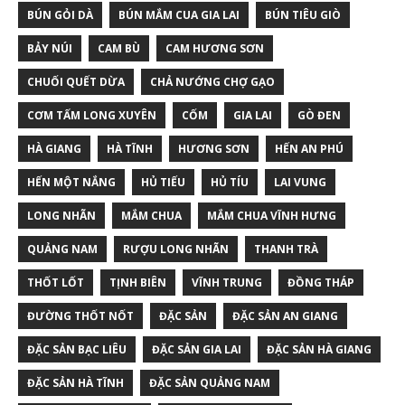
BÚN GỎI DÀ
BÚN MẮM CUA GIA LAI
BÚN TIÊU GIÒ
BẢY NÚI
CAM BÙ
CAM HƯƠNG SƠN
CHUỐI QUẾT DỪA
CHẢ NƯỚNG CHỢ GẠO
CƠM TẤM LONG XUYÊN
CỐM
GIA LAI
GÒ ĐEN
HÀ GIANG
HÀ TĨNH
HƯƠNG SƠN
HẾN AN PHÚ
HẾN MỘT NẮNG
HỦ TIẾU
HỦ TÍU
LAI VUNG
LONG NHÃN
MẮM CHUA
MẮM CHUA VĨNH HƯNG
QUẢNG NAM
RƯỢU LONG NHÃN
THANH TRÀ
THỐT LỐT
TỊNH BIÊN
VĨNH TRUNG
ĐỒNG THÁP
ĐƯỜNG THỐT NỐT
ĐẶC SẢN
ĐẶC SẢN AN GIANG
ĐẶC SẢN BẠC LIÊU
ĐẶC SẢN GIA LAI
ĐẶC SẢN HÀ GIANG
ĐẶC SẢN HÀ TĨNH
ĐẶC SẢN QUẢNG NAM