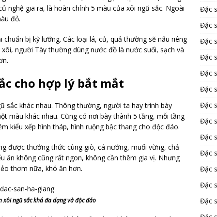
ủ nghệ giã ra, là hoàn chỉnh 5 màu của xôi ngũ sắc. Ngoài
Đặc 
màu đỏ.
Đặc 
huẩn bị kỹ lưỡng. Các loại lá, củ, quả thường sẽ nấu riêng
Đặc 
ồ xôi, người Tày thường dùng nước đồ là nước suối, sạch và
Đặc 
hơn.
Đặc 
sắc cho hợp lý bắt mắt
Đặc 
Đặc 
gũ sắc khác nhau. Thông thường, người ta hay trình bày
một màu khác nhau. Cũng có nơi bày thành 5 tầng, mỗi tầng
Đặc 
êm kiểu xếp hình tháp, hình ruộng bậc thang cho độc đáo.
Đặc 
ng được thưởng thức cùng giò, cá nướng, muối vừng, chả
Đặc s
ếu ăn không cũng rất ngon, không cần thêm gia vị. Nhưng
 dẻo thơm nữa, khó ăn hơn.
Đặc 
Đặc 
n xôi ngũ sắc khá đa dạng và độc đáo
Đặc s
Đặc 