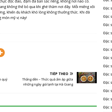
thực độc đáo, đậm đà bản sắc riêng, không nơi nào có.
iang không thể bỏ qua khi ghé thăm nơi đây. Mỗi miếng xôi
Đặc 
g, khiến du khách khó lòng không thưởng thức. Khi đã
Đặc 
ng món mỹ vị này!
Đặc 
Đặc 
Đặc 
Đặc 
Đặc 
Đặc 
TIẾP THEO
Đặc 
n quý
Thắng dền – Thức quà ấm áp giữa
Đặc s
những ngày giá lạnh tại Hà Giang
Đặc 
Đặc s
Đặc 