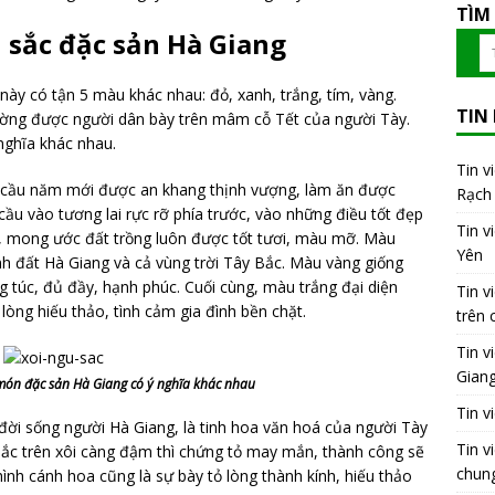
TÌM
 sắc đặc sản Hà Giang
này có tận 5 màu khác nhau: đỏ, xanh, trắng, tím, vàng.
TIN
ường được người dân bày trên mâm cỗ Tết của người Tày.
ghĩa khác nhau.
Tin v
 cầu năm mới được an khang thịnh vượng, làm ăn được
Rạch 
cầu vào tương lai rực rỡ phía trước, vào những điều tốt đẹp
Tin v
ú, mong ước đất trồng luôn được tốt tươi, màu mỡ. Màu
Yên
h đất Hà Giang và cả vùng trời Tây Bắc. Màu vàng giống
g túc, đủ đầy, hạnh phúc. Cuối cùng, màu trắng đại diện
Tin v
lòng hiếu thảo, tình cảm gia đình bền chặt.
trên 
Tin v
Gian
ón đặc sản Hà Giang có ý nghĩa khác nhau
Tin v
 đời sống người Hà Giang, là tinh hoa văn hoá của người Tày
Tin v
sắc trên xôi càng đậm thì chứng tỏ may mắn, thành công sẽ
chung
hình cánh hoa cũng là sự bày tỏ lòng thành kính, hiếu thảo