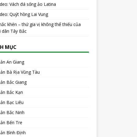
ideo: Vách đá sống ảo Latina
ideo: Quýt hồng Lai Vung
ắc khén – thứ gia vị không thể thiếu của
i dân Tây Bắc
H MỤC
sản An Giang
sản Bà Rịa Vũng Tàu
sản Bắc Giang
sản Bắc Kạn
ản Bạc Liêu
sản Bắc Ninh
sản Bến Tre
ản Bình Định