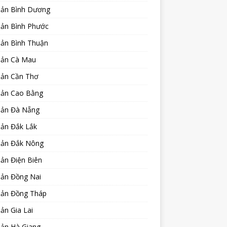
sản Bình Dương
sản Bình Phước
sản Bình Thuận
sản Cà Mau
sản Cần Thơ
sản Cao Bằng
sản Đà Nẵng
sản Đắk Lắk
sản Đắk Nông
ản Điện Biên
sản Đồng Nai
sản Đồng Tháp
ản Gia Lai
sản Hà Giang