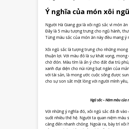
Ý nghĩa của món xôi ngũ
Người Hà Giang gọi là xôi ngũ sắc vì món ăn 
Đây là 5 màu tượng trưng cho ngũ hành, th
Từng màu sắc của món ăn này đều mang ý n
Xôi ngũ sắc là tượng trưng cho những mong
thuận lợi. Với màu đỏ là sự khát vọng, mong 
chờ đón. Màu tím là ẩn ý cho đất đai trù ph
xanh đại diện cho núi rừng bạt ngàn của mản
với tài sản, là mong ước cuộc sống được sun
cho sự son sắt một lòng với người mình yêu, 
Ngũ sắc – Năm màu của m
Với những ý nghĩa đó, xôi ngũ sắc đã đi vào
suốt nhiều thế hệ. Người ta quan niệm màu 
càng đến nhanh chóng. Ngoài ra, bày trí xôi 