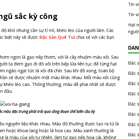
Tin v
ngũ sắc kỳ công
Tin v
Hạt m
 độ khó nhưng cần sự tỉ mỉ, khéo léo của người làm. Các
ngườ
ặc biệt này sẽ được
Đặc Sản Quê Tui
chia sẻ với các bạn
DAN
thơm ngon là gạo nếp thơm, với lá cây nhuộm màu xôi. Sau
Đặc 
ười ta đem gạo đi đồ xôi trên bếp lửa liên tục để từng hạt
ơm ngào ngạt tức là xôi đã chín. Sau khi đồ xong, toàn bộ
Đặc 
 phần sẽ được nhuộm một màu khác nhau. Mỗi màu xôi cũng
Đặc 
 sự khéo léo cao. Thông thường, màu dễ phai nhất sẽ được
ên đầu.
Đặc 
Đặc s
ắc màu đặc trưng phải trải qua công đoạn chế biến cầu kỳ
Đặc 
ều nguyên liệu khác nhau. Màu đỏ thường được tạo ra từ lá
Đặc 
đen hoặc khoai lang hoặc lá hoa cau. Màu xanh thường là
Đặc s
ắng là màu của xôi tự nhiên, làm từ gạo nếp hoa cái, không