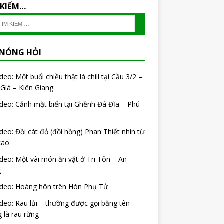
 KIẾM…
 NÓNG HỎI
ideo: Một buổi chiều thật là chill tại Cầu 3/2 –
Giá – Kiên Giang
ideo: Cảnh mặt biển tại Ghềnh Đá Đĩa – Phú
ideo: Đồi cát đỏ (đồi hồng) Phan Thiết nhìn từ
cao
ideo: Một vài món ăn vặt ở Tri Tôn – An
g
ideo: Hoàng hôn trên Hòn Phụ Tử
ideo: Rau lủi – thường được gọi bằng tên
 là rau rừng