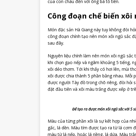
của con cháu đến với ông bà tổ tiên.
Công đoạn chế biến xôi 
Món đặc sản Hà Giang này tuy không đòi hỏi
công đoạn chính tạo nên món xôi ngũ sắc đ
sau đây.
Nguyên liệu chính làm nên món xôi ngũ sắc 
khi chọn gạo nếp và ngâm khoảng 5 tiếng, ng
xôi dẻo thơm. Tới khi thấy có hơi lên, mùi th
xôi được chia thành 5 phần bằng nhau. Mỗi
được người Tày đồ trong chõ riêng, đòi hỏi
đặt đầu tiên và xôi màu trắng được xếp ở tr
Để tạo ra được món xôi ngũ sắc với 5 s
Màu của từng phần xôi là sự kết hợp của nhi
gấc, lá dền. Màu tím được tạo ra từ lá cơm 
màu từ lá nếp, hoặc lá riềng, lá dứa. Màu tr