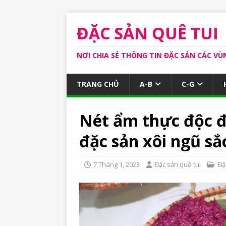
ĐẶC SẢN QUÊ TUI
NƠI CHIA SẺ THÔNG TIN ĐẶC SẢN CÁC VÙ
TRANG CHỦ
A-B
C-G
Nét ẩm thực độc đ
đặc sản xôi ngũ sắ
7 Tháng 1, 2023
Đặc sản quê tui
Đặ