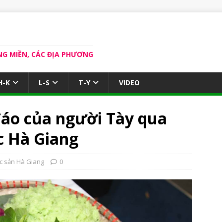
NG MIỀN, CÁC ĐỊA PHƯƠNG
H-K
L-S
T-Y
VIDEO
áo của người Tày qua
c Hà Giang
c sản Hà Giang
0