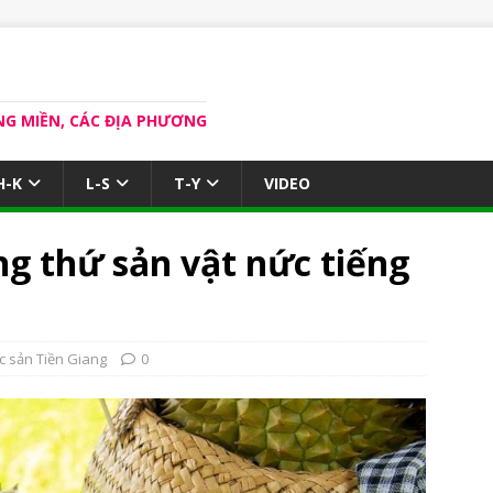
NG MIỀN, CÁC ĐỊA PHƯƠNG
H-K
L-S
T-Y
VIDEO
ng thứ sản vật nức tiếng
c sản Tiền Giang
0