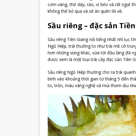
cơm vàng, thịt dày, ráo, vị béo và rất ngọt t
không thể bỏ qua và sẽ ăn quên lối về.
Sầu riêng – đặc sản Tiề
Sầu riêng Tiền Giang nổi tiếng nhất nhì lục tỉ
Ngũ Hiệp, trái thường to như trái mít cỡ tru
hơn những vùng khác, vừa tới đầu làng đã n
được xem là một loại trái cây đặc sản Tiền G
Sầu riêng Ngũ Hiệp thường cho ra trái quanh
bình vào khoảng thời gian từ tháng 5 đến th
to, tròn, màu vàng nghệ và mùi thơm dịu nh