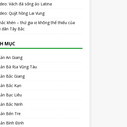
ideo: Vách đá sống ảo Latina
ideo: Quýt hồng Lai Vung
ắc khén – thứ gia vị không thể thiếu của
i dân Tây Bắc
H MỤC
sản An Giang
sản Bà Rịa Vũng Tàu
sản Bắc Giang
sản Bắc Kạn
ản Bạc Liêu
sản Bắc Ninh
sản Bến Tre
ản Bình Định