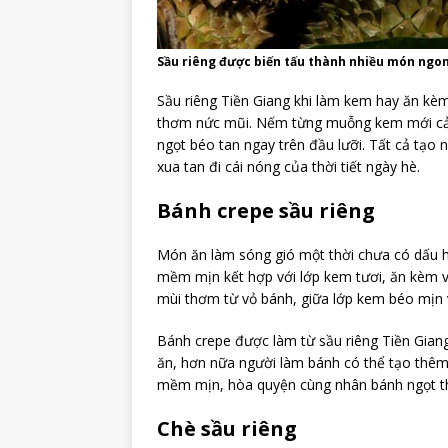
Sầu riêng được biến tấu thành nhiều món ngo
Sầu riêng Tiền Giang khi làm kem hay ăn kè
thơm nức mũi. Nếm từng muỗng kem mới cảm
ngọt béo tan ngay trên đầu lưỡi. Tất cả tạo
xua tan đi cái nóng của thời tiết ngày hè.
Bánh crepe sầu riêng
Món ăn làm sóng gió một thời chưa có dấu hi
mềm mịn kết hợp với lớp kem tươi, ăn kèm v
mùi thơm từ vỏ bánh, giữa lớp kem béo mịn v
Bánh crepe được làm từ sầu riêng Tiền Gian
ăn, hơn nữa người làm bánh có thể tạo thêm
mềm mịn, hòa quyện cùng nhân bánh ngọt thơ
Chè sầu riêng