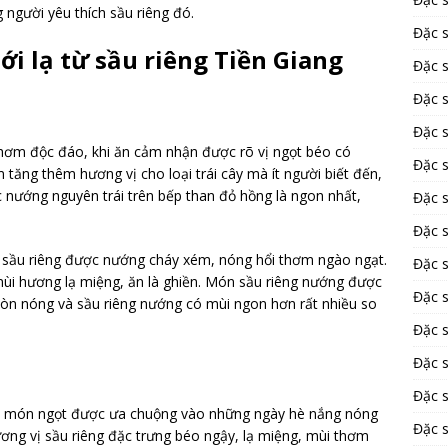
người yêu thích sầu riêng đó.
Đặc 
 lạ từ sầu riêng Tiền Giang
Đặc 
Đặc 
Đặc 
thơm độc đáo, khi ăn cảm nhận được rõ vị ngọt béo có
Đặc 
 tăng thêm hương vị cho loại trái cây mà ít người biết đến,
 nướng nguyên trái trên bếp than đỏ hồng là ngon nhất,
Đặc 
Đặc 
mũi sầu riêng được nướng cháy xém, nóng hổi thơm ngào ngạt.
Đặc 
mùi hương lạ miệng, ăn là ghiền. Món sầu riêng nướng được
Đặc 
 còn nóng và sầu riêng nướng có mùi ngon hơn rất nhiều so
Đặc s
Đặc 
Đặc s
 là món ngọt được ưa chuộng vào những ngày hè nắng nóng
Đặc 
ương vị sầu riêng đặc trưng béo ngậy, lạ miệng, mùi thơm