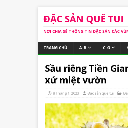
ĐẶC SẢN QUÊ TUI
NƠI CHIA SẺ THÔNG TIN ĐẶC SẢN CÁC VÙ
TRANG CHỦ
A-B
C-G
Sầu riêng Tiền Gia
xứ miệt vườn
8 Tháng 1, 2023
Đặc sản quê tui
Đặ