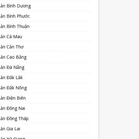
sản Bình Dương
sản Bình Phước
sản Bình Thuận
sản Cà Mau
sản Cần Thơ
sản Cao Bằng
sản Đà Nẵng
sản Đắk Lắk
sản Đắk Nông
ản Điện Biên
sản Đồng Nai
sản Đồng Tháp
ản Gia Lai
sản Hà Giang