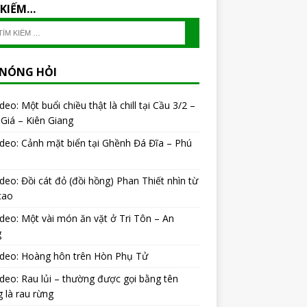
 KIẾM…
 NÓNG HỎI
ideo: Một buổi chiều thật là chill tại Cầu 3/2 –
Giá – Kiên Giang
ideo: Cảnh mặt biển tại Ghềnh Đá Đĩa – Phú
ideo: Đồi cát đỏ (đồi hồng) Phan Thiết nhìn từ
cao
ideo: Một vài món ăn vặt ở Tri Tôn – An
g
ideo: Hoàng hôn trên Hòn Phụ Tử
ideo: Rau lủi – thường được gọi bằng tên
 là rau rừng