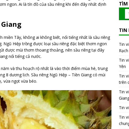
TÌM
hơm ngon. Ai là tín đồ của sầu riêng khi đến đây nhất định
n Giang
TIN
nh miền Tây, không ai không biết, nổi tiếng nhất là sầu riêng
ng. Ngũ Hiệp trồng được loại sầu riêng đặc biệt thơm ngon
Tin v
gửi được mùi thơm thoang thoảng, nên sầu riêng tại đây
Rạch 
iang nổi tiếng cả nước.
Tin v
Yên
 năm và thu hoạch rộ nhất là vào thời điểm mùa hè, trung
áng 8 dương lịch. Sầu riêng Ngũ Hiệp – Tiền Giang có múi
Tin v
ẹ, vừa ngọt vừa béo.
trên 
Tin v
Gian
Tin v
Tin v
chung