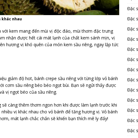
Đặc 
Đặc 
n khác nhau
Đặc 
m với kem mang đến mùi vị độc đáo, mùi thơm đặc trưng
 nhận được hết cái mát lạnh của chất kem sánh mịn, vị
Đặc s
 nên hương vị khó quên của món kem sầu riêng, ngay lập tức
Đặc 
Đặc 
Đặc 
ệu giảm độ hot, bánh crepe sầu riêng với từng lớp vỏ bánh
Đặc 
ới cơm sầu riêng béo béo ngọt bùi. Bạn sẽ ngửi thấy được
Đặc s
à vị ngọt béo của sầu riêng.
Đặc s
g sẽ càng thêm thơm ngon hơn khi được làm lạnh trước khi
Đặc 
 nhiều vị khác nhau cho vỏ bánh để tăng hương vị. Vỏ bánh
m, mát lạnh chắc chắn sẽ khiến bạn thích mê ly đấy!
Đặc 
Đặc 