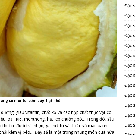
Đặc 
Đặc 
Đặc 
Đặc 
Đặc 
Đặc 
Đặc 
Đặc 
Đặc 
Đặc s
iang có múi to, cơm dày, hạt nhỏ
Đặc 
bổ dưỡng, giàu vitamin, chất xơ và các hợp chất thực vật có
Đặc 
iều loại: Ri6, monthong, hạt lép chuồng bò… Trong đó, sầu
Đặc s
i thuôn, đuôi trái nhọn, gai hơi tù và thưa, vỏ màu xanh
a phải kèm vị béo… Đây sẽ là một trong những món quà hứa
Đặc 