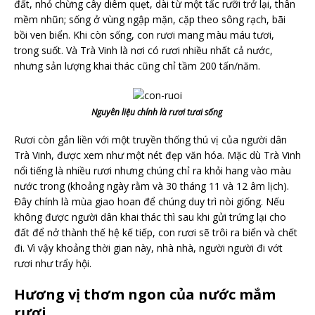
đất, nhỏ chừng cây diêm quẹt, dài từ một tấc rưỡi trở lại, thân
mềm nhũn; sống ở vùng ngập mặn, cặp theo sông rạch, bãi
bồi ven biển. Khi còn sống, con rươi mang màu máu tươi,
trong suốt. Và Trà Vinh là nơi có rươi nhiều nhất cả nước,
nhưng sản lượng khai thác cũng chỉ tầm 200 tấn/năm.
Nguyên liệu chính là rươi tươi sống
Rươi còn gắn liền với một truyền thống thú vị của người dân
Trà Vinh, được xem như một nét đẹp văn hóa. Mặc dù Trà Vinh
nổi tiếng là nhiều rươi nhưng chúng chỉ ra khỏi hang vào màu
nước trong (khoảng ngày rằm và 30 tháng 11 và 12 âm lịch).
Đây chính là mùa giao hoan để chúng duy trì nòi giống. Nếu
không được người dân khai thác thì sau khi gửi trứng lại cho
đất để nở thành thế hệ kế tiếp, con rươi sẽ trôi ra biển và chết
đi. Vì vậy khoảng thời gian này, nhà nhà, người người đi vớt
rươi như trẩy hội.
Hương vị thơm ngon của nước mắm
rươi