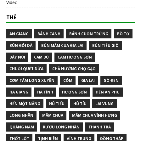
Video
THẺ
AN GIANG
BÁNH CANH
BÁNH CUỐN TRỨNG
BÒ TƠ
BÚN GỎI DÀ
BÚN MẮM CUA GIA LAI
BÚN TIÊU GIÒ
BẢY NÚI
CAM BÙ
CAM HƯƠNG SƠN
CHUỐI QUẾT DỪA
CHẢ NƯỚNG CHỢ GẠO
CƠM TẤM LONG XUYÊN
CỐM
GIA LAI
GÒ ĐEN
HÀ GIANG
HÀ TĨNH
HƯƠNG SƠN
HẾN AN PHÚ
HẾN MỘT NẮNG
HỦ TIẾU
HỦ TÍU
LAI VUNG
LONG NHÃN
MẮM CHUA
MẮM CHUA VĨNH HƯNG
QUẢNG NAM
RƯỢU LONG NHÃN
THANH TRÀ
THỐT LỐT
TỊNH BIÊN
VĨNH TRUNG
ĐỒNG THÁP