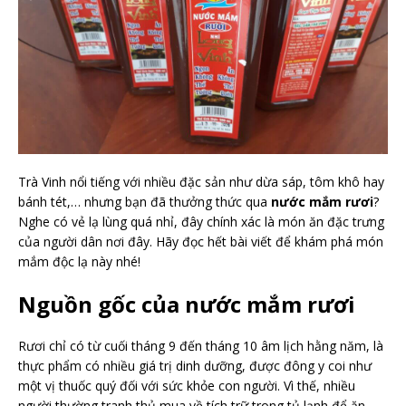
Trà Vinh nổi tiếng với nhiều đặc sản như dừa sáp, tôm khô hay
bánh tét,… nhưng bạn đã thưởng thức qua
nước mắm rươi
?
Nghe có vẻ lạ lùng quá nhỉ, đây chính xác là món ăn đặc trưng
của người dân nơi đây. Hãy đọc hết bài viết để khám phá món
mắm độc lạ này nhé!
Nguồn gốc của nước mắm rươi
Rươi chỉ có từ cuối tháng 9 đến tháng 10 âm lịch hằng năm, là
thực phẩm có nhiều giá trị dinh dưỡng, được đông y coi như
một vị thuốc quý đối với sức khỏe con người. Vì thế, nhiều
người thường tranh thủ mua về tích trữ trong tủ lạnh để ăn