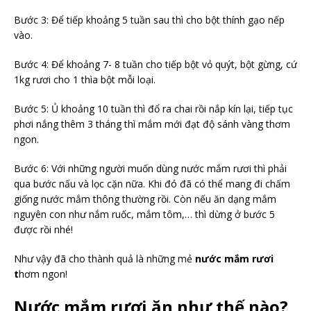
Bước 3: Để tiếp khoảng 5 tuần sau thì cho bột thính gạo nếp
vào.
Bước 4: Để khoảng 7- 8 tuần cho tiếp bột vỏ quýt, bột gừng, cứ
1kg rươi cho 1 thìa bột mỗi loại.
Bước 5: Ủ khoảng 10 tuần thì đổ ra chai rồi nắp kín lại, tiếp tục
phơi nắng thêm 3 tháng thì mắm mới đạt độ sánh vàng thơm
ngon.
Bước 6: Với những người muốn dùng nước mắm rươi thì phải
qua bước nấu và lọc cặn nữa. Khi đó đã có thể mang đi chấm
giống nước mắm thông thường rồi. Còn nếu ăn dạng mắm
nguyên con như nắm ruốc, mắm tôm,… thì dừng ở bước 5
được rồi nhé!
Như vậy đã cho thành quả là những mẻ
nước mắm rươi
t
hơm ngon!
Nước mắm rươi ăn như thế nào?