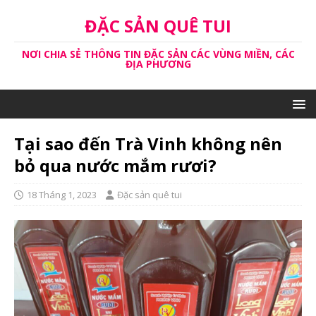
ĐẶC SẢN QUÊ TUI
NƠI CHIA SẺ THÔNG TIN ĐẶC SẢN CÁC VÙNG MIỀN, CÁC
ĐỊA PHƯƠNG
Tại sao đến Trà Vinh không nên
bỏ qua nước mắm rươi?
18 Tháng 1, 2023
Đặc sản quê tui