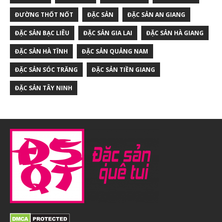
ĐƯỜNG THỐT NỐT
ĐẶC SẢN
ĐẶC SẢN AN GIANG
ĐẶC SẢN BẠC LIÊU
ĐẶC SẢN GIA LAI
ĐẶC SẢN HÀ GIANG
ĐẶC SẢN HÀ TĨNH
ĐẶC SẢN QUẢNG NAM
ĐẶC SẢN SÓC TRĂNG
ĐẶC SẢN TIỀN GIANG
ĐẶC SẢN TÂY NINH