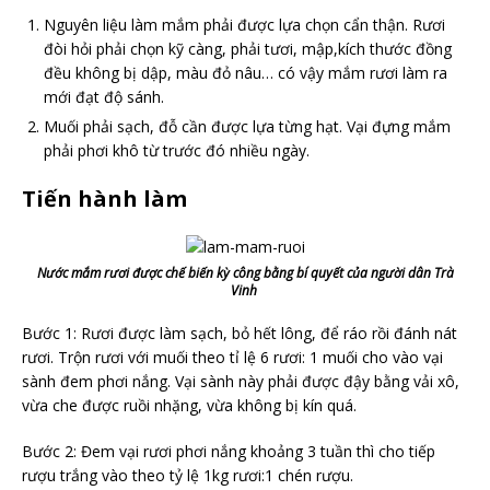
Nguyên liệu làm mắm phải được lựa chọn cẩn thận. Rươi
đòi hỏi phải chọn kỹ càng, phải tươi, mập,kích thước đồng
đều không bị dập, màu đỏ nâu… có vậy mắm rươi làm ra
mới đạt độ sánh.
Muối phải sạch, đỗ cần được lựa từng hạt. Vại đựng mắm
phải phơi khô từ trước đó nhiều ngày.
Tiến hành làm
Nước mắm rươi được chế biến kỳ công bằng bí quyết của người dân Trà
Vinh
Bước 1: Rươi được làm sạch, bỏ hết lông, để ráo rồi đánh nát
rươi. Trộn rươi với muối theo tỉ lệ 6 rươi: 1 muối cho vào vại
sành đem phơi nắng. Vại sành này phải được đậy bằng vải xô,
vừa che được ruồi nhặng, vừa không bị kín quá.
Bước 2: Đem vại rươi phơi nắng khoảng 3 tuần thì cho tiếp
rượu trắng vào theo tỷ lệ 1kg rươi:1 chén rượu.