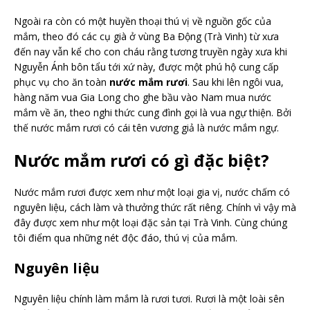
Ngoài ra còn có một huyền thoại thú vị về nguồn gốc của
mắm, theo đó các cụ già ở vùng Ba Động (Trà Vinh) từ xưa
đến nay vẫn kể cho con cháu rằng tương truyền ngày xưa khi
Nguyễn Ánh bôn tẩu tới xứ này, được một phú hộ cung cấp
phục vụ cho ăn toàn
nước mắm rươi
. Sau khi lên ngôi vua,
hàng năm vua Gia Long cho ghe bầu vào Nam mua nước
mắm về ăn, theo nghi thức cung đình gọi là vua ngự thiện. Bởi
thế nước mắm rươi có cái tên vương giả là nước mắm ngự.
Nước mắm rươi có gì đặc biệt?
Nước mắm rươi được xem như một loại gia vị, nước chấm có
nguyên liệu, cách làm và thưởng thức rất riêng. Chính vì vậy mà
đây được xem như một loại đặc sản tại Trà Vinh. Cùng chúng
tôi điểm qua những nét độc đáo, thú vị của mắm.
Nguyên liệu
Nguyên liệu chính làm mắm là rươi tươi. Rươi là một loài sên