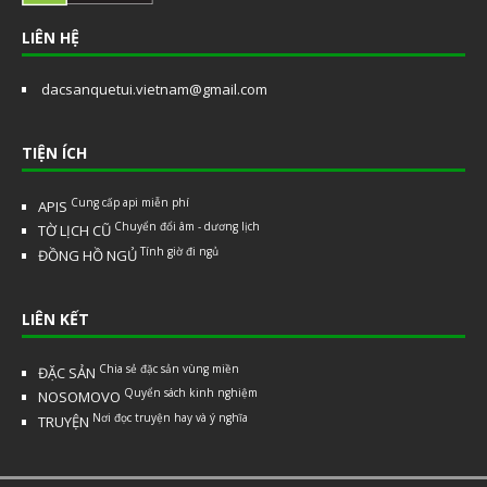
LIÊN HỆ
dacsanquetui.vietnam@gmail.com
TIỆN ÍCH
Cung cấp api miễn phí
APIS
Chuyển đổi âm - dương lịch
TỜ LỊCH CŨ
Tính giờ đi ngủ
ĐỒNG HỒ NGỦ
LIÊN KẾT
Chia sẻ đặc sản vùng miền
ĐẶC SẢN
Quyển sách kinh nghiệm
NOSOMOVO
Nơi đọc truyện hay và ý nghĩa
TRUYỆN