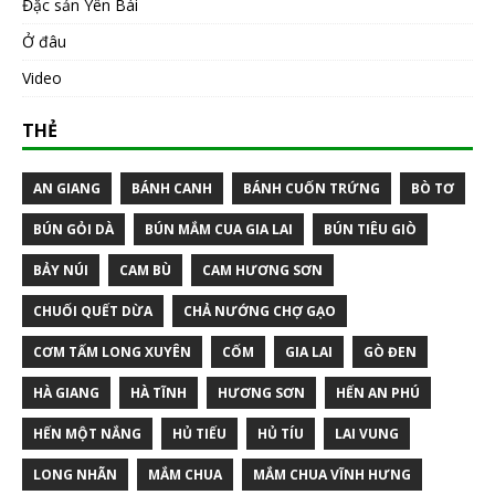
Đặc sản Yên Bái
Ở đâu
Video
THẺ
AN GIANG
BÁNH CANH
BÁNH CUỐN TRỨNG
BÒ TƠ
BÚN GỎI DÀ
BÚN MẮM CUA GIA LAI
BÚN TIÊU GIÒ
BẢY NÚI
CAM BÙ
CAM HƯƠNG SƠN
CHUỐI QUẾT DỪA
CHẢ NƯỚNG CHỢ GẠO
CƠM TẤM LONG XUYÊN
CỐM
GIA LAI
GÒ ĐEN
HÀ GIANG
HÀ TĨNH
HƯƠNG SƠN
HẾN AN PHÚ
HẾN MỘT NẮNG
HỦ TIẾU
HỦ TÍU
LAI VUNG
LONG NHÃN
MẮM CHUA
MẮM CHUA VĨNH HƯNG