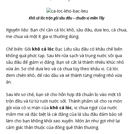
Khô cá lóc trộn gỏi sầu đâu – chuẩn vị miền Tây
Nguyên liệu:
Bạn chỉ cần cá lóc khô, sầu đâu, dưa leo, cà chua,
me chua và một ít gia vị thường dùng.
Chế biến:
Gỏi
khô cá lóc
Bạc Liêu sầu đâu có khâu chế biến
không quá phức tạp. Sau khi rửa sạch và trụng nước sôi qua
sầu đâu để giảm vị đắng. Bạn sẽ cắt lá thành nhiều khúc nhỏ
vừa ăn. Sơ chế dưa leo và cà chua tùy theo khẩu vị. Cá lóc
đem chiên khô, để ráo dầu và xé thành từng miếng nhỏ vừa
ăn.
Sau khi sơ chế, bạn sẽ cho hỗn hợp đã chuẩn bị vào một tô
trộn đều và từ từ rưới nước sốt. Thành phẩm sẽ cho ra món
gỏi vừa có vị mặn của
khô cá lóc
, vị chua ngọt của nước
mắm me và đặc biệt là cái đắng của lá sầu đâu đảm bảo sẽ
làm cho bạn không khỏi xao xuyến. Món ăn như gợi nhớ lại
cảm giác thân thuộc của đồng quê thân thương.