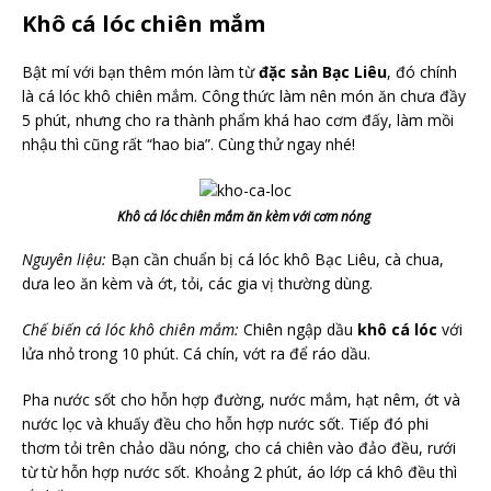
Khô cá lóc chiên mắm
Bật mí với bạn thêm món làm từ
đặc sản Bạc Liêu
, đó chính
là cá lóc khô chiên mắm. Công thức làm nên món ăn chưa đầy
5 phút, nhưng cho ra thành phẩm khá hao cơm đấy, làm mồi
nhậu thì cũng rất “hao bia”. Cùng thử ngay nhé!
Khô cá lóc chiên mắm ăn kèm với cơm nóng
Nguyên liệu:
Bạn cần chuẩn bị cá lóc khô Bạc Liêu, cà chua,
dưa leo ăn kèm và ớt, tỏi, các gia vị thường dùng.
Chế biến cá lóc khô chiên mắm:
Chiên ngập dầu
khô cá lóc
với
lửa nhỏ trong 10 phút. Cá chín, vớt ra để ráo dầu.
Pha nước sốt cho hỗn hợp đường, nước mắm, hạt nêm, ớt và
nước lọc và khuấy đều cho hỗn hợp nước sốt. Tiếp đó phi
thơm tỏi trên chảo dầu nóng, cho cá chiên vào đảo đều, rưới
từ từ hỗn hợp nước sốt. Khoảng 2 phút, áo lớp cá khô đều thì