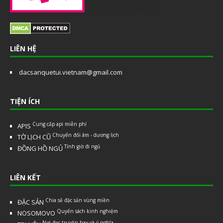
LIÊN HỆ
dacsanquetui.vietnam@gmail.com
TIỆN ÍCH
Cung cấp api miễn phí
APIS
Chuyển đổi âm - dương lịch
TỜ LỊCH CŨ
Tính giờ đi ngủ
ĐỒNG HỒ NGỦ
LIÊN KẾT
Chia sẻ đặc sản vùng miền
ĐẶC SẢN
Quyển sách kinh nghiệm
NOSOMOVO
Nơi đọc truyện hay và ý nghĩa