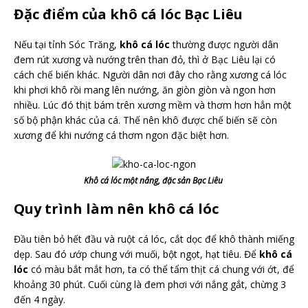
Đặc điểm của khô cá lóc Bạc Liêu
Nếu tại tỉnh Sóc Trăng,
khô cá lóc
thường được người dân
đem rút xương và nướng trên than đỏ, thì ở Bạc Liêu lại có
cách chế biến khác. Người dân nơi đây cho rằng xương cá lóc
khi phơi khô rồi mang lên nướng, ăn giòn giòn và ngon hơn
nhiều. Lúc đó thịt bám trên xương mềm và thơm hơn hẳn một
số bộ phận khác của cá. Thế nên khô được chế biến sẽ còn
xương để khi nướng cá thơm ngon đặc biệt hơn.
Khô cá lóc một nắng, đặc sản Bạc Liêu
Quy trình làm nên khô cá lóc
Đầu tiên bỏ hết đầu và ruột cá lóc, cắt dọc để khô thành miếng
dẹp. Sau đó ướp chung với muối, bột ngọt, hạt tiêu. Để
khô cá
lóc
có màu bắt mắt hơn, ta có thể tẩm thịt cá chung với ớt, để
khoảng 30 phút. Cuối cùng là đem phơi với nắng gắt, chừng 3
đến 4 ngày.