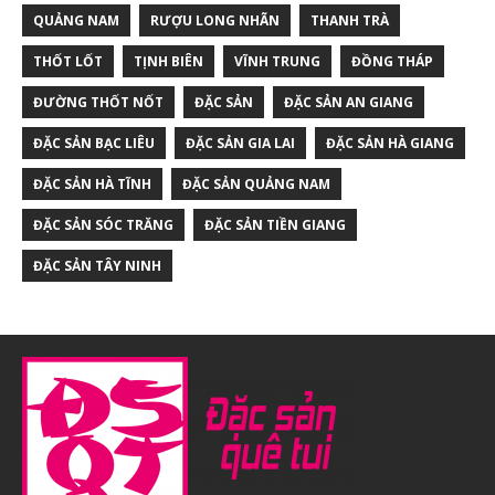
QUẢNG NAM
RƯỢU LONG NHÃN
THANH TRÀ
THỐT LỐT
TỊNH BIÊN
VĨNH TRUNG
ĐỒNG THÁP
ĐƯỜNG THỐT NỐT
ĐẶC SẢN
ĐẶC SẢN AN GIANG
ĐẶC SẢN BẠC LIÊU
ĐẶC SẢN GIA LAI
ĐẶC SẢN HÀ GIANG
ĐẶC SẢN HÀ TĨNH
ĐẶC SẢN QUẢNG NAM
ĐẶC SẢN SÓC TRĂNG
ĐẶC SẢN TIỀN GIANG
ĐẶC SẢN TÂY NINH