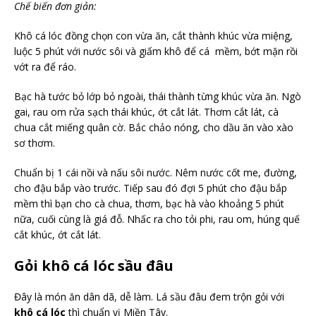
Chế biến đơn giản:
Khô cá lóc đồng chọn con vừa ăn, cắt thành khúc vừa miệng,
luộc 5 phút với nước sôi và giấm khô để cá mềm, bớt mặn rồi
vớt ra để ráo.
Bạc hà tước bỏ lớp bỏ ngoài, thái thành từng khúc vừa ăn. Ngò
gai, rau om rửa sạch thái khúc, ớt cắt lát. Thơm cắt lát, cà
chua cắt miếng quân cờ. Bắc chảo nóng, cho dầu ăn vào xào
sơ thơm.
Chuẩn bị 1 cái nồi và nấu sôi nước. Nêm nước cốt me, đường,
cho đậu bắp vào trước. Tiếp sau đó đợi 5 phút cho đậu bắp
mềm thì bạn cho cà chua, thơm, bạc hà vào khoảng 5 phút
nữa, cuối cùng là giá đỗ. Nhấc ra cho tỏi phi, rau om, húng quế
cắt khúc, ớt cắt lát.
Gỏi khô cá lóc sầu đâu
Đây là món ăn dân dã, dễ làm. Lá sầu đâu đem trộn gỏi với
khô cá lóc
thì chuẩn vị Miền Tây.