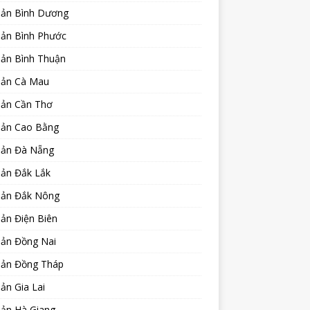
sản Bình Dương
sản Bình Phước
sản Bình Thuận
sản Cà Mau
sản Cần Thơ
sản Cao Bằng
sản Đà Nẵng
sản Đắk Lắk
sản Đắk Nông
ản Điện Biên
sản Đồng Nai
sản Đồng Tháp
ản Gia Lai
sản Hà Giang