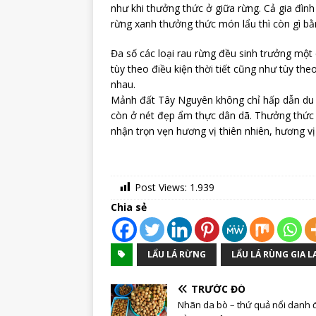
như khi thưởng thức ở giữa rừng. Cả gia đình
rừng xanh thưởng thức món lẩu thì còn gì b
Đa số các loại rau rừng đều sinh trưởng một
tùy theo điều kiện thời tiết cũng như tùy t
nhau.
Mảnh đất Tây Nguyên không chỉ hấp dẫn du k
còn ở nét đẹp ẩm thực dân dã. Thưởng thứ
nhận trọn vẹn hương vị thiên nhiên, hương v
Post Views:
1.939
Chia sẻ
LẨU LÁ RỪNG
LẨU LÁ RÙNG GIA L
TRƯỚC ĐÓ
Nhãn da bò – thứ quả nổi danh 