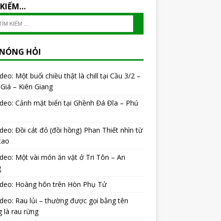
 KIẾM…
 NÓNG HỎI
ideo: Một buổi chiều thật là chill tại Cầu 3/2 –
Giá – Kiên Giang
ideo: Cảnh mặt biển tại Ghềnh Đá Đĩa – Phú
ideo: Đồi cát đỏ (đồi hồng) Phan Thiết nhìn từ
cao
ideo: Một vài món ăn vặt ở Tri Tôn – An
g
ideo: Hoàng hôn trên Hòn Phụ Tử
ideo: Rau lủi – thường được gọi bằng tên
 là rau rừng