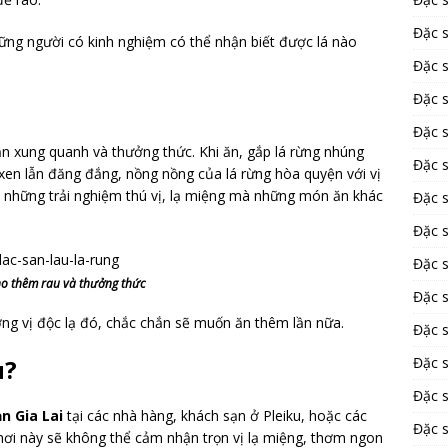
Đặc 
hững người có kinh nghiệm có thể nhận biết được lá nào
Đặc 
Đặc 
Đặc 
uần xung quanh và thưởng thức. Khi ăn, gắp lá rừng nhúng
Đặc 
ùi xen lẫn đăng đắng, nồng nồng của lá rừng hòa quyện với vị
 những trải nghiệm thú vị, lạ miệng mà những món ăn khác
Đặc 
Đặc 
Đặc 
ho thêm rau và thưởng thức
Đặc 
ng vị độc lạ đó, chắc chắn sẽ muốn ăn thêm lần nữa.
Đặc s
u?
Đặc 
Đặc s
ản Gia Lai
tại các nhà hàng, khách sạn ở Pleiku, hoặc các
Đặc 
nơi này sẽ không thể cảm nhận trọn vị lạ miệng, thơm ngon