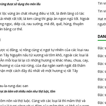
Tin v
á rừng được sử dụng cho món lẩu
Tin v
: lộc vừng ăn chát nhưng điều vị tốt, lá đinh lăng có tác
i nhiệt rất tốt; lá kim căng thì giúp ăn ngon ngủ tốt. Ngoài
Hạt m
ồng ngọc, diếp cá, rau sướng, mã đề, quế, húng, thuyền
ngườ
ân bằng cơ thể.
DAN
u
Đặc 
c vị đắng, vị nồng cùng vị ngọt tự nhiên của các loại rau
ân Tây Nguyên nấu từ xương và tôm khô, ngoài các loại lá
Đặc 
 Ăn mỗi loại lá lại có những hương vị khác nhau, chua, cay,
Đặc 
 hương vị của núi rừng, của đại ngàn xanh ngát đã thấm
nhận một cách đầy đủ nhất về một hương vị rất Tây
Đặc 
Đặc s
Đặc 
ợc ăn kèm với nhiều món như thịt luộc, tôm
Đặc 
ôm nõn và thịt luộc. Cùng với các loại lá thì mắm thịt và
Đặc s
 của lá tươi cộng với vị đậm của mắm thịt, vị khô của nem