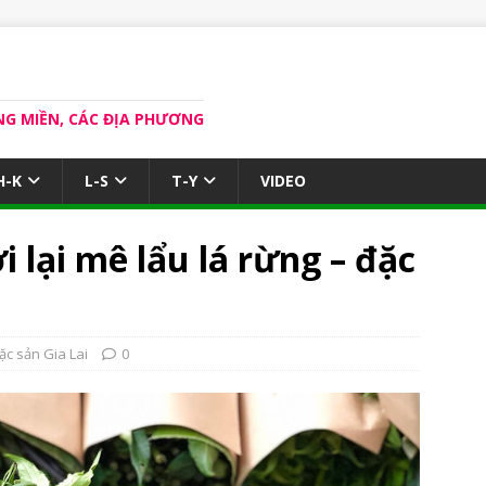
NG MIỀN, CÁC ĐỊA PHƯƠNG
H-K
L-S
T-Y
VIDEO
i lại mê lẩu lá rừng – đặc
ặc sản Gia Lai
0