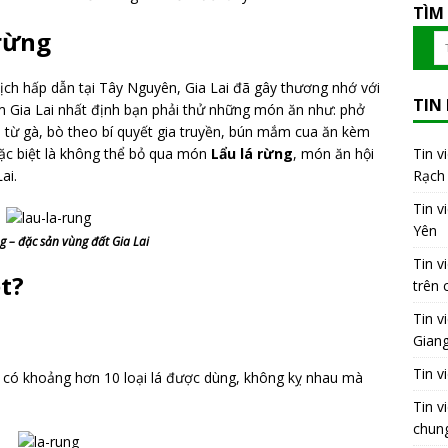
TÌM
 rừng
lịch hấp dẫn tại Tây Nguyên, Gia Lai đã gây thương nhớ với
TIN
 Gia Lai nhất định bạn phải thử những món ăn như: phở
 từ gà, bò theo bí quyết gia truyền, bún mắm cua ăn kèm
 Đặc biệt là không thể bỏ qua món
Lẩu lá rừng
, món ăn hội
Tin v
Lai.
Rạch 
Tin v
Yên
g – đặc sản vùng đất Gia Lai
Tin v
ệt?
trên 
Tin v
Gian
Tin v
Vì có khoảng hơn 10 loại lá được dùng, không kỵ nhau mà
.
Tin v
chung