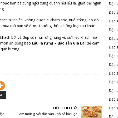
 hoặc bạn bè cùng ngồi xung quanh nồi lẩu lá, giữa đại ngàn
Đặc 
ằng.
Đặc s
 cách tự nhiên, không được ai chăm sóc, nuôi trồng, do đó
Đặc 
heo mùa mà bạn sẽ được thưởng thức những loại rau khác
Đặc 
hách bởi vẻ đẹp của núi rừng hùng vĩ, sự hiếu khách mà
Đặc 
c món ăn đồng bào
Lẩu lá rừng – đặc sản Gia Lai
để cảm
Đặc s
ị quê hương.
Đặc 
Đặc 
Đặc 
Đặc 
Đặc 
AI
Đặc 
TIẾP THEO
Đặc 
đặc
Làm món gì với đặc sản khô cá lóc Bạc
Đặc 