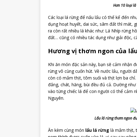
Hơn 10 loại l
Các loại lá rừng để nấu lẩu có thể kể đến như
dụng hoạt huyết, dai sức, sâm đất thì mát, giả
ra còn rất nhiều lá khác như: Lá Nhíp rừng h
đất… cũng có nhiều tác dụng như giải độc, c
Hương vị thơm ngon của lẩ
Khi ăn món đặc sản này, bạn sẽ cảm nhận đượ
rừng vô cùng cuốn hút. Về nước lẩu, người d
còn có mắm thịt, tôm suối và thịt lợn ba chỉ.
đắng, chát, hăng, bùi đều đủ cả. Dường như
vào từng chiếc lá để con người có thể cảm 
Nguyên.
Lẩu lá rừng thơm ngon đư
Ăn kèm cùng món
lẩu lá rừng
là mắm thịt, t
nem thính được cuốn vào lá, vị cay cay nồng