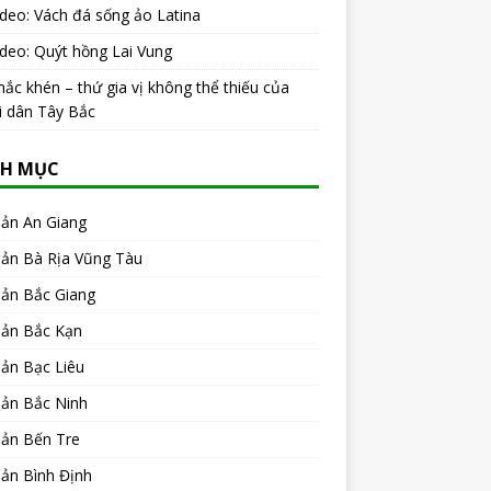
ideo: Vách đá sống ảo Latina
ideo: Quýt hồng Lai Vung
ắc khén – thứ gia vị không thể thiếu của
i dân Tây Bắc
H MỤC
sản An Giang
sản Bà Rịa Vũng Tàu
sản Bắc Giang
sản Bắc Kạn
ản Bạc Liêu
sản Bắc Ninh
sản Bến Tre
ản Bình Định