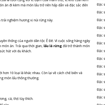
Đặc 
món ăn đi kèm mà món lẩu trở nên hấp dẫn và đặc sắc đến
Đặc 
Đặc 
 trải nghiệm hương vị núi rừng này.
Đặc 
Đặc 
uyền thống của người dân tộc Ê Đê. Vì cuộc sống hàng ngày
Đặc 
n món ăn. Trải qua thời gian,
lẩu lá rừng
đã trở thành món
Đặc 
sức hút với du khách.
Đặc 
Đặc 
i hơn 10 loại lá khác nhau. Còn lại về cách chế biến và
Đặc s
ững món lẩu thông thường.
Đặc 
Đặc 
Đặc s
ng, cá, thịt tùy thích.
để ráo.
Đặc 