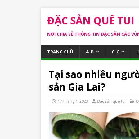
ĐẶC SẢN QUÊ TUI
NƠI CHIA SẺ THÔNG TIN ĐẶC SẢN CÁC VÙ
TRANG CHỦ
A-B
C-G
Tại sao nhiều ngườ
sản Gia Lai?
17 Tháng 1, 2023
Đặc sản quê tui
Đ