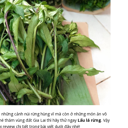
ởi những cảnh núi rừng hùng vĩ mà còn ở những món ăn vô
hé thăm vùng đất Gia Lai thì hãy thử ngay
Lẩu lá rừng
. Vậy
 review chi tiết trong bài viết dưới đây nhé!