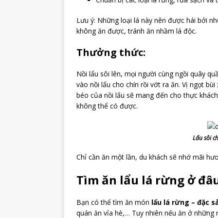
Lưu ý: Những loại lá này nên được hái bởi n
không ăn được, tránh ăn nhầm lá độc.
Thưởng thức:
Nồi lẩu sôi lên, mọi người cùng ngồi quây q
vào nồi lẩu cho chín rồi vớt ra ăn. Vị ngọt b
béo của nồi lẩu sẽ mang đến cho thực khách
không thể có được.
Lẩu sôi c
Chỉ cần ăn một lần, du khách sẽ nhớ mãi hươ
Tìm ăn lẩu lá rừng ở đâ
Bạn có thể tìm ăn món
lẩu lá rừng – đặc s
quán ăn vỉa hè,… Tuy nhiên nếu ăn ở những 