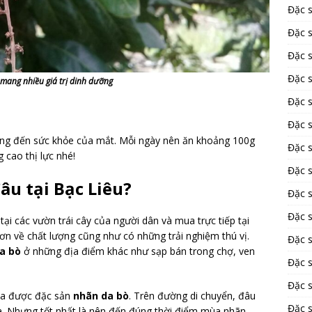
Đặc 
Đặc s
Đặc 
Đặc 
mang nhiều giá trị dinh dưỡng
Đặc 
Đặc s
ởng đến sức khỏe của mắt. Mỗi ngày nên ăn khoảng 100g
Đặc 
 cao thị lực nhé!
Đặc 
u tại Bạc Liêu?
Đặc 
Đặc 
tại các vườn trái cây của người dân và mua trực tiếp tại
n về chất lượng cũng như có những trải nghiệm thú vị.
Đặc 
a bò
ở những địa điểm khác như sạp bán trong chợ, ven
Đặc 
Đặc 
ua được đặc sản
nhãn da bò
. Trên đường di chuyển, đâu
Đặc 
. Nhưng tốt nhất là nên đến đúng thời điểm mùa nhãn