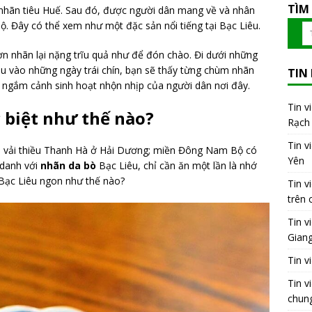
TÌM
 nhãn tiêu Huế. Sau đó, được người dân mang về và nhân
ộ. Đây có thể xem như một đặc sản nổi tiếng tại Bạc Liêu.
 nhãn lại nặng trĩu quả như để đón chào. Đi dưới những
u vào những ngày trái chín, bạn sẽ thấy từng chùm nhãn
TIN
ư ngắm cảnh sinh hoạt nhộn nhịp của người dân nơi đây.
Tin v
 biệt như thế nào?
Rạch 
Tin v
i, vải thiều Thanh Hà ở Hải Dương; miền Đông Nam Bộ có
Yên
 danh với
nhãn da bò
Bạc Liêu, chỉ cần ăn một lần là nhớ
Bạc Liêu ngon như thế nào?
Tin v
trên 
Tin v
Gian
Tin v
Tin v
chung