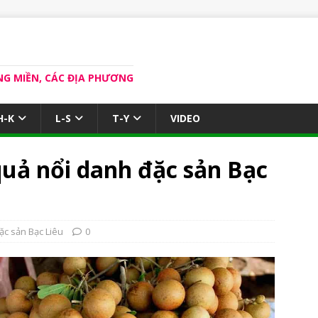
NG MIỀN, CÁC ĐỊA PHƯƠNG
H-K
L-S
T-Y
VIDEO
quả nổi danh đặc sản Bạc
ặc sản Bạc Liêu
0