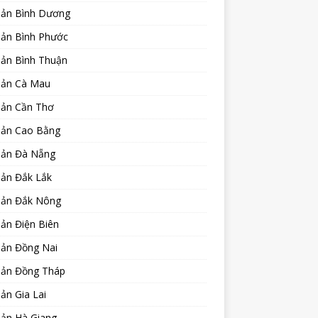
sản Bình Dương
sản Bình Phước
sản Bình Thuận
sản Cà Mau
sản Cần Thơ
sản Cao Bằng
sản Đà Nẵng
sản Đắk Lắk
sản Đắk Nông
ản Điện Biên
sản Đồng Nai
sản Đồng Tháp
ản Gia Lai
sản Hà Giang