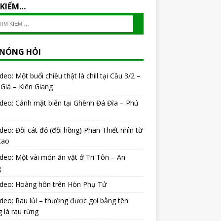
 KIẾM…
 NÓNG HỎI
ideo: Một buổi chiều thật là chill tại Cầu 3/2 –
Giá – Kiên Giang
ideo: Cảnh mặt biển tại Ghềnh Đá Đĩa – Phú
ideo: Đồi cát đỏ (đồi hồng) Phan Thiết nhìn từ
cao
ideo: Một vài món ăn vặt ở Tri Tôn – An
g
ideo: Hoàng hôn trên Hòn Phụ Tử
ideo: Rau lủi – thường được gọi bằng tên
 là rau rừng