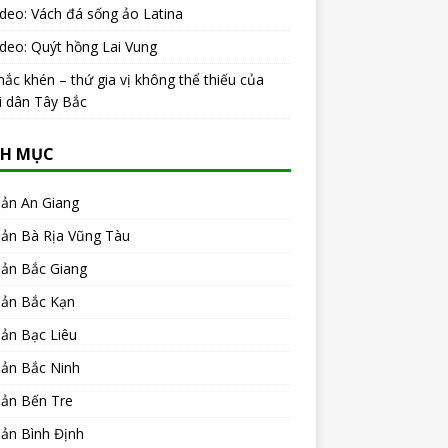
ideo: Vách đá sống ảo Latina
ideo: Quýt hồng Lai Vung
ắc khén – thứ gia vị không thể thiếu của
i dân Tây Bắc
H MỤC
sản An Giang
sản Bà Rịa Vũng Tàu
sản Bắc Giang
sản Bắc Kạn
ản Bạc Liêu
sản Bắc Ninh
sản Bến Tre
ản Bình Định