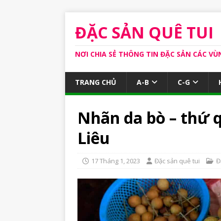
ĐẶC SẢN QUÊ TUI
NƠI CHIA SẺ THÔNG TIN ĐẶC SẢN CÁC VÙ
TRANG CHỦ
A-B
C-G
Nhãn da bò – thứ 
Liêu
17 Tháng 1, 2023
Đặc sản quê tui
Đ