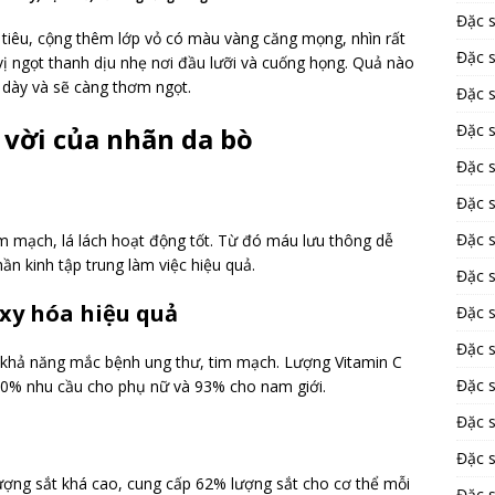
Đặc 
 tiêu, cộng thêm lớp vỏ có màu vàng căng mọng, nhìn rất
Đặc 
vị ngọt thanh dịu nhẹ nơi đầu lưỡi và cuống họng. Quả nào
ng dày và sẽ càng thơm ngọt.
Đặc 
Đặc 
vời của nhãn da bò
Đặc 
Đặc 
Đặc 
im mạch, lá lách hoạt động tốt. Từ đó máu lưu thông dễ
ần kinh tập trung làm việc hiệu quả.
Đặc 
xy hóa hiệu quả
Đặc 
Đặc s
 khả năng mắc bệnh ung thư, tim mạch. Lượng Vitamin C
Đặc 
0% nhu cầu cho phụ nữ và 93% cho nam giới.
Đặc 
Đặc s
ượng sắt khá cao, cung cấp 62% lượng sắt cho cơ thể mỗi
Đặc 