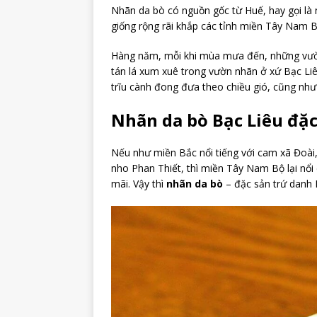
Nhãn da bò có nguồn gốc từ Huế, hay gọi là
giống rộng rãi khắp các tỉnh miền Tây Nam B
Hàng năm, mỗi khi mùa mưa đến, những vườn
tán lá xum xuê trong vườn nhãn ở xứ Bạc Liê
trĩu cành đong đưa theo chiều gió, cũng nh
Nhãn da bò Bạc Liêu đặc
Nếu như miền Bắc nổi tiếng với cam xã Đoà
nho Phan Thiết, thì miền Tây Nam Bộ lại nổi
mãi. Vậy thì
nhãn da bò
– đặc sản trứ danh 